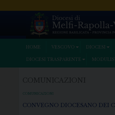
Skip
to
content
HOME
VESCOVO
DIOCESI
DIOCESI TRASPARENTE
MODULIS
COMUNICAZIONI
COMUNICAZIONI
CONVEGNO DIOCESANO DEI C