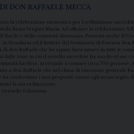
DI DON RAFFAELE MECCA
o la celebrazione eucaristica per l’ordinazione sacerdota
e della Beata Vergine Maria. Ad officiare la celebrazione, S
li di Barile e della comunità diocesana. Presenti anche il
 in Honduras ed il Rettore del Seminario di Potenza don F
tà di don Raffaele che ha saputo farsi amare in tutte le com
si dalle zone in cui il novello sacerdote ha assolto al su
a comunità barilese, arrivando a contare circa 700 persone. A
nto a don Raffaele che nel clima di emozione generale ha 
e ha confermato i suoi propositi: essere egli stesso segno 
nato la sua ordinazione.
onnino