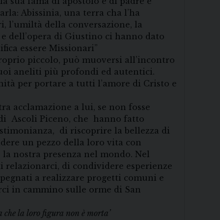
 la sua fama di apostolo e di padre è
rla: Abissinia, una terra cha l’ha
i, l’umiltà della conversazione, la
ta e dell’opera di Giustino ci hanno dato
fica essere Missionari”
roprio piccolo, può muoversi all’incontro
 suoi aneliti più profondi ed autentici.
ità per portare a tutti l’amore di Cristo e
stra acclamazione a lui, se non fosse
 di Ascoli Piceno, che hanno fatto
stimonianza, di riscoprire la bellezza di
dere un pezzo della loro vita con
 la nostra presenza nel mondo. Nel
i relazionarci, di condividere esperienze
mpegnati a realizzare progetti comuni e
erci in cammino sulle orme di San
a che la loro figura non è morta’