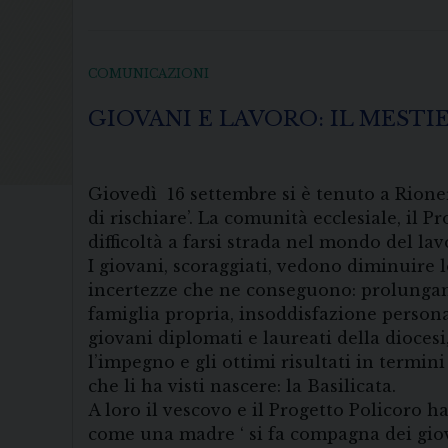
COMUNICAZIONI
GIOVANI E LAVORO: IL MESTI
Giovedì 16 settembre si è tenuto a Rioner
di rischiare’. La comunità ecclesiale, il 
difficoltà a farsi strada nel mondo del lav
I giovani, scoraggiati, vedono diminuire l
incertezze che ne conseguono: prolungamen
famiglia propria, insoddisfazione persona
giovani diplomati e laureati della dioces
l’impegno e gli ottimi risultati in termi
che li ha visti nascere: la Basilicata.
A loro il vescovo e il Progetto Policoro 
come una madre ‘ si fa compagna dei giov