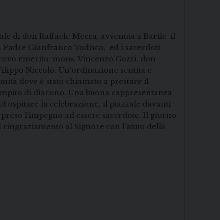
le di don Raffaele Mecca, avvenuta a Barile il
.E. Padre Gianfranco Todisco, ed i sacerdoti
 Vescovo emerito mons. Vincenzo Cozzi, don
ilippo Niccolò. Un’ordinazione sentita e
unità dove è stato chiamato a prestare il
o compito di diacono. Una buona rappresentanza
d ospitare la celebrazione, il piazzale davanti
preso l’impegno ad essere sacerdote. Il giorno
di ringraziamento al Signore con l’aiuto della