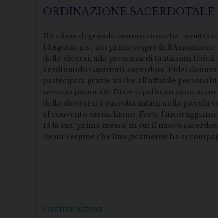
ORDINAZIONE SACERDOTALE 
Un clima di grande commozione ha caratterizzat
14 Agosto u.s., nei primi vespri dell’Assunzion
della diocesi, alla presenza di tantissimi fede
Ferdinando Castriotti, sacerdote ‘Fidei donum’
partecipata grazie anche all’affabile personali
servizio pastorale. Diversi pullman sono accor
della diocesi si è raccolta infatti nella piccol
al convento carmelitano. Forte l’incoraggiame
15 la sua ‘prima messa’ in cui il nuovo sacerdot
Beata Vergine che liturgicamente ha accompag
Gerardo Vol
COMUNICAZIONI