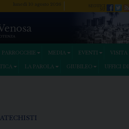
lunedì 10 agosto 2026
Facebo
Twi
PARROCCHIE
MEDIA
EVENTI
VISITA
TICA
LA PAROLA
GIUBILEO
UFFICI D
ATECHISTI