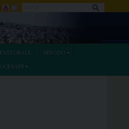
Cerca
ok
tter
Feeds
Youtube
Mail
 PASTORALE
SINODO
IOCESANI