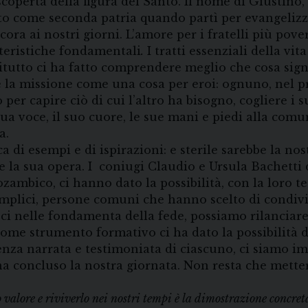
scoperta della figura del Santo. Il nome di Giustino,
ato come seconda patria quando partì per evangelizza
a ai nostri giorni. L’amore per i fratelli più pover
tteristiche fondamentali
.
I tratti essenziali della vi
itutto ci ha fatto comprendere meglio che cosa signi
e la missione come una cosa per eroi: ognuno, nel p
to per capire ciò di cui l’altro ha bisogno, cogliere i
a voce, il suo cuore, le sue mani e piedi alla comun
a.
ca di esempi e di ispirazioni: e sterile sarebbe la no
 la sua opera. I coniugi Claudio e Ursula Bachetti
ambico, ci hanno dato la possibilità, con la loro te
emplici, persone comuni che hanno scelto di condivi
i nelle fondamenta della fede, possiamo rilanciare
come strumento formativo ci ha dato la possibilità d
ienza narrata e testimoniata di ciascuno, ci siamo i
ha concluso la nostra giornata. Non resta che mett
o valore e riviverlo nei nostri tempi è la dimostrazione concret