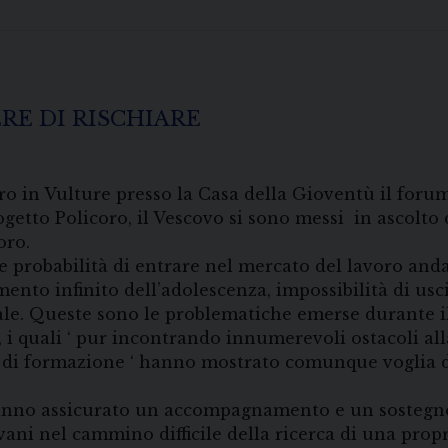
ERE DI RISCHIARE
o in Vulture presso la Casa della Gioventù il forum
Progetto Policoro, il Vescovo si sono messi in ascol
oro.
e probabilità di entrare nel mercato del lavoro andan
to infinito dell’adolescenza, impossibilità di uscir
le. Queste sono le problematiche emerse durante il 
i, i quali ‘ pur incontrando innumerevoli ostacoli al
ni di formazione ‘ hanno mostrato comunque voglia di
hanno assicurato un accompagnamento e un sostegno c
ani nel cammino difficile della ricerca di una prop