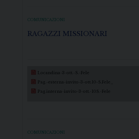
COMUNICAZIONI
RAGAZZI MISSIONARI
Locandina-3-ott.-S.-Fele
Pag.-esterna-invito-3-ott.10-S.Fele_
Pag.interna-invito-3-ott.-10S.-Fele
COMUNICAZIONI