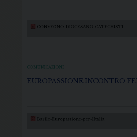
CONVEGNO-DIOCESANO-CATECHISTI
COMUNICAZIONI
EUROPASSIONE.INCONTRO FED
Barile-Europassione-per-lItalia