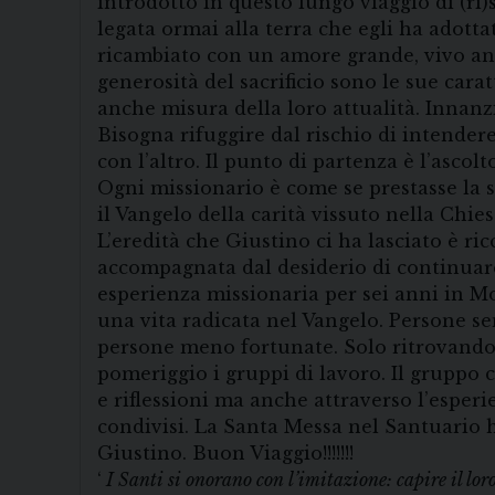
introdotto in questo lungo viaggio di (ri)
legata ormai alla terra che egli ha adott
ricambiato con un amore grande, vivo ancor
generosità del sacrificio sono le sue cara
anche misura della loro attualità. Innanz
Bisogna rifuggire dal rischio di intender
con l’altro. Il punto di partenza è l’ascol
Ogni missionario è come se prestasse la su
il Vangelo della carità vissuto nella Chies
L’eredità che Giustino ci ha lasciato è ric
accompagnata dal desiderio di continuare
esperienza missionaria per sei anni in Moz
una vita radicata nel Vangelo. Persone s
persone meno fortunate. Solo ritrovandoc
pomeriggio i gruppi di lavoro. Il gruppo 
e riflessioni ma anche attraverso l’esper
condivisi. La Santa Messa nel Santuario 
Giustino. Buon Viaggio!!!!!!!
‘
I Santi si onorano con l’imitazione: capire il lor