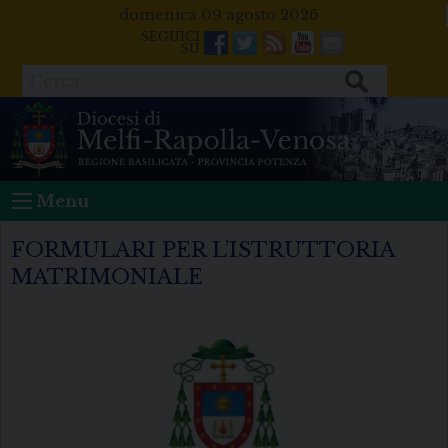
Skip
domenica 09 agosto 2026
to
Facebook
Twitter
Feeds
Youtube
Mail
content
Cerca
Menu
FORMULARI PER L’ISTRUTTORIA
MATRIMONIALE