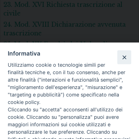
23. Mod. XVI Richiesta trascrizione al
civile
24. Mod. XVIII Dichiarazione avvenuta
trascrizione
25. Mod. XX Facoltà dei Nubendi
Informativa
26. Scheda Nubendi
Utilizziamo cookie o tecnologie simili per
finalità tecniche e, con il tuo consenso, anche per
altre finalità ("interazioni e funzionalità semplici",
"miglioramento dell'esperienza", "misurazione" e
Diocesi di Melfi Rapolla Venosa
"targeting e pubblicità") come specificato nella
cookie policy.
• Largo Duomo, 12 - 85025 MELFI (PZ) •
Cliccando su "accetta" acconsenti all'utilizzo dei
Tel. 0972238604
cookie. Cliccando su "personalizza" puoi avere
PEC ufficiale della Diocesi:
maggiori informazioni sui cookie utilizzati e
personalizzare le tue preferenze. Cliccando su
diocesi.melfi_rapolla_venosa@legalmail.it