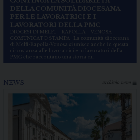
DALLA PORTA ACCANTO AL
SINODO: LA RIVOLUZIONE
SILENZIOSA DI CIRO FANELLI IN
BASILICATA
Dalla porta accanto al Sinodo: la rivoluzione
silenziosa di Ciro Fanelli in Basilicata
Riprendiamo una intervista al Vescovo di Oreste
Roberto Lanza pubblicata su LSDmagazine.com
Cammino di ascolto, vicinanza agli ultimi e
rinnovamento spirituale del…
NEWS
archivio news