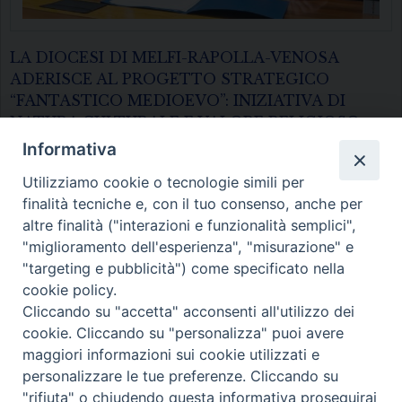
LA DIOCESI DI MELFI-RAPOLLA-VENOSA
ADERISCE AL PROGETTO STRATEGICO
“FANTASTICO MEDIOEVO”: INIZIATIVA DI
NATURA CULTURALE E VALORE RELIGIOSO
PER LE COMUNITÀ
Informativa
Presidente Regione Basilicata Bardi –…
Utilizziamo cookie o tecnologie simili per
finalità tecniche e, con il tuo consenso, anche per
altre finalità ("interazioni e funzionalità semplici",
"miglioramento dell'esperienza", "misurazione" e
Diocesi di Melfi Rapolla Venosa
"targeting e pubblicità") come specificato nella
cookie policy.
• Largo Duomo, 12 - 85025 MELFI (PZ) •
Cliccando su "accetta" acconsenti all'utilizzo dei
Tel. 0972238604
cookie. Cliccando su "personalizza" puoi avere
PEC ufficiale della Diocesi:
maggiori informazioni sui cookie utilizzati e
personalizzare le tue preferenze. Cliccando su
diocesi.melfi_rapolla_venosa@legalmail.it
"rifiuta" o chiudendo questa informativa proseguirai