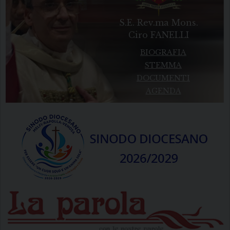
S.E. Rev.ma Mons.
Ciro FANELLI
BIOGRAFIA
STEMMA
DOCUMENTI
AGENDA