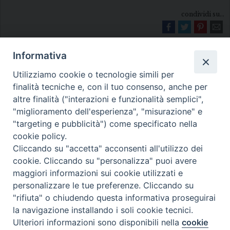
condividi su...
Informativa
Utilizziamo cookie o tecnologie simili per
finalità tecniche e, con il tuo consenso, anche per
altre finalità ("interazioni e funzionalità semplici",
"miglioramento dell'esperienza", "misurazione" e
Diocesi di Melfi Rapolla Venosa
"targeting e pubblicità") come specificato nella
• Largo Duomo, 12 - 85025 MELFI (PZ) •
cookie policy.
Cliccando su "accetta" acconsenti all'utilizzo dei
Tel. 0972238604
cookie. Cliccando su "personalizza" puoi avere
PEC ufficiale della Diocesi:
maggiori informazioni sui cookie utilizzati e
diocesi.melfi_rapolla_venosa@legalmail.it
personalizzare le tue preferenze. Cliccando su
"rifiuta" o chiudendo questa informativa proseguirai
la navigazione installando i soli cookie tecnici.
Ulteriori informazioni sono disponibili nella
cookie
Preferenze Cookie