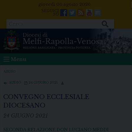
Skip
giovedì 06 agosto 2026
to
Facebook
Twitter
Feeds
Youtube
Mail
content
Cerca
Menu
AUDIO
AUDIO
24 GIUGNO 2021
CONVEGNO ECCLESIALE
DIOCESANO
24 GIUGNO 2021
SECONDA RELAZIONE DON LUCIANO MEDDI