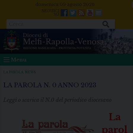
Skip
domenica 09 agosto 2026
to
Facebook
Twitter
Feeds
Youtube
Mail
content
Cerca
Menu
LA PAROLA
,
NEWS
LA PAROLA N. 0 ANNO 2023
Leggi o scarica il N.0 del periodico diocesano
La
parol