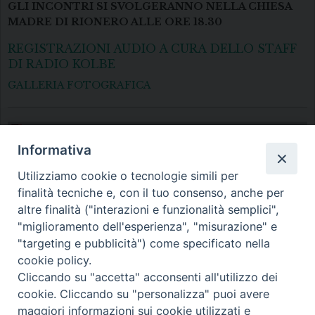
GLI INCONTRI SI SVOLGERANNO NELLA CHIESA
MADRE DI RIONERO ALLE ORE 18.30
REGISTRAZIONI AUDIO A CURA DELLO STAFF
DI RADIO KOLBE
GALLERIA FOTOGRAFICA
Manifesto - Programma
Informativa
Settimana Biblica Intervento del Vescovo
Utilizziamo cookie o tecnologie simili per
finalità tecniche e, con il tuo consenso, anche per
altre finalità ("interazioni e funzionalità semplici",
"miglioramento dell'esperienza", "misurazione" e
Diocesi di Melfi Rapolla Venosa
"targeting e pubblicità") come specificato nella
cookie policy.
• Largo Duomo, 12 - 85025 MELFI (PZ) •
Cliccando su "accetta" acconsenti all'utilizzo dei
Tel. 0972238604
cookie. Cliccando su "personalizza" puoi avere
PEC ufficiale della Diocesi:
maggiori informazioni sui cookie utilizzati e