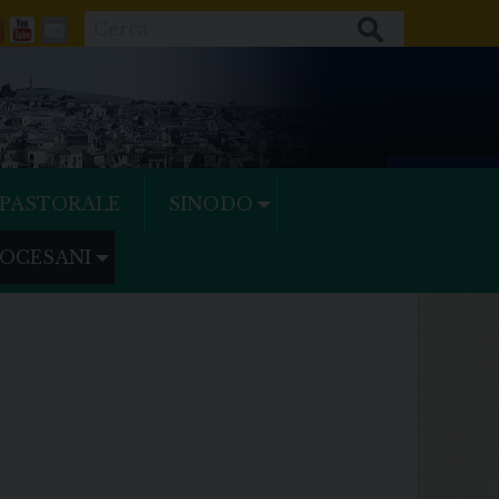
Cerca
ok
tter
Feeds
Youtube
Mail
 PASTORALE
SINODO
IOCESANI