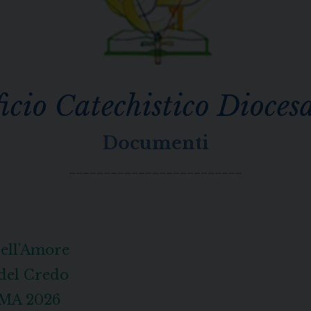
ficio Catechistico Dioces
Documenti
_________________________
ell’Amore
 del Credo
MA 2026