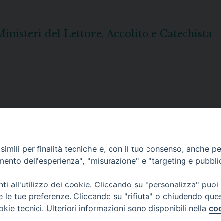
nisteri del Lettore, Accolito e Catechista
imili per finalità tecniche e, con il tuo consenso, anche per 
amento dell'esperienza", "misurazione" e "targeting e pubbli
i all'utilizzo dei cookie. Cliccando su "personalizza" puoi
re le tue preferenze. Cliccando su "rifiuta" o chiudendo que
okie tecnici. Ulteriori informazioni sono disponibili nella
coo
• Largo Duomo, 12 - 85