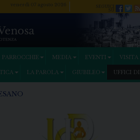
venerdì 07 agosto 2026
Facebo
Twi
PARROCCHIE
MEDIA
EVENTI
VISITA
TICA
LA PAROLA
GIUBILEO
UFFICI D
CESANO