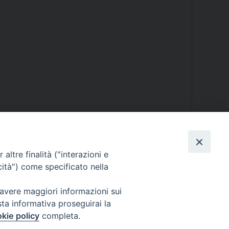
altre finalità ("interazioni e
cità") come specificato nella
 avere maggiori informazioni sui
Diocesi di Melfi Rapolla Venosa
sta informativa proseguirai la
kie policy
completa.
025 MELFI (PZ) • Tel. 0972238604