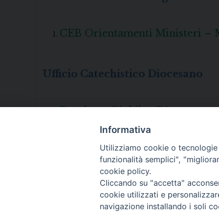
CEB Orientamenti Ministeri – Mi
Ufficio Catechistico Diocesano
Brochure Giubileo Diocesano
Informativa
Utilizziamo cookie o tecnologie s
funzionalità semplici", "miglior
cookie policy.
Cliccando su "accetta" acconsent
cookie utilizzati e personalizza
navigazione installando i soli co