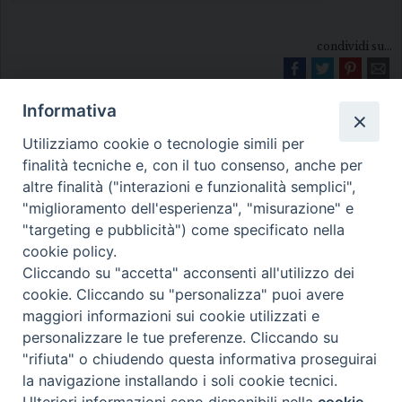
condividi su...
Informativa
Utilizziamo cookie o tecnologie simili per
finalità tecniche e, con il tuo consenso, anche per
altre finalità ("interazioni e funzionalità semplici",
"miglioramento dell'esperienza", "misurazione" e
Diocesi di Melfi Rapolla Venosa
"targeting e pubblicità") come specificato nella
cookie policy.
• Largo Duomo, 12 - 85025 MELFI (PZ) •
Cliccando su "accetta" acconsenti all'utilizzo dei
Tel. 0972238604
cookie. Cliccando su "personalizza" puoi avere
PEC ufficiale della Diocesi:
maggiori informazioni sui cookie utilizzati e
personalizzare le tue preferenze. Cliccando su
diocesi.melfi_rapolla_venosa@legalmail.it
"rifiuta" o chiudendo questa informativa proseguirai
la navigazione installando i soli cookie tecnici.