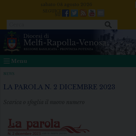
Skip
sabato 08 agosto 2026
to
Facebook
Twitter
Feeds
Youtube
Mail
content
Cerca
Menu
NEWS
LA PAROLA N. 2 DICEMBRE 2023
Scarica o sfoglia il nuovo numero