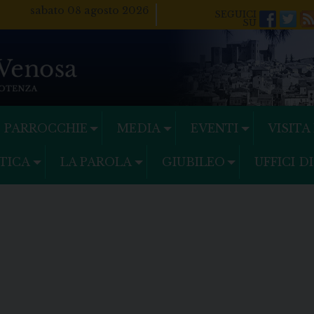
sabato 08 agosto 2026
Facebo
Twi
PARROCCHIE
MEDIA
EVENTI
VISITA
TICA
LA PAROLA
GIUBILEO
UFFICI D