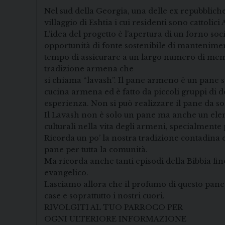
Nel sud della Georgia, una delle ex repubbliche 
villaggio di Eshtia i cui residenti sono cattol
L’idea del progetto è l’apertura di un forno soc
opportunità di fonte sostenibile di mantenime
tempo di assicurare a un largo numero di memb
tradizione armena che
si chiama “lavash”. Il pane armeno è un pane s
cucina armena ed è fatto da piccoli gruppi di 
esperienza. Non si può realizzare il pane da sol
Il Lavash non è solo un pane ma anche un elemen
culturali nella vita degli armeni, specialmente
Ricorda un po’ la nostra tradizione contadina 
pane per tutta la comunità.
Ma ricorda anche tanti episodi della Bibbia fino
evangelico.
Lasciamo allora che il profumo di questo pane,
case e soprattutto i nostri cuori.
RIVOLGITI AL TUO PARROCO PER
OGNI ULTERIORE INFORMAZIONE