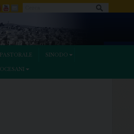
Cerca
ok
tter
Feeds
Youtube
Mail
 PASTORALE
SINODO
IOCESANI