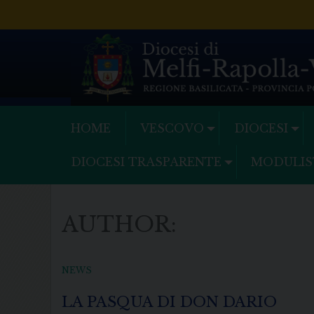
Skip
to
content
HOME
VESCOVO
DIOCESI
DIOCESI TRASPARENTE
MODULIS
AUTHOR:
NEWS
LA PASQUA DI DON DARIO