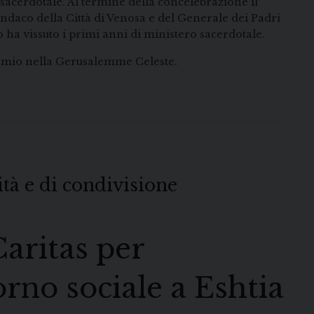
 sacerdotale. Al termine della concelebrazione il
indaco della Città di Venosa e del Generale dei Padri
o ha vissuto i primi anni di ministero sacerdotale.
premio nella Gerusalemme Celeste.
à e di condivisione
1
Caritas per
orno sociale a Eshtia