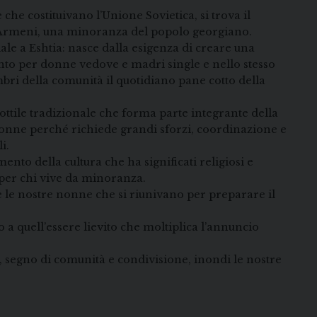
che costituivano l’Unione Sovietica, si trova il
ici Armeni, una minoranza del popolo georgiano.
iale a Eshtia: nasce dalla esigenza di creare una
nto per donne vedove e madri single e nello stesso
ri della comunità il quotidiano pane cotto della
ottile tradizionale che forma parte integrante della
donne perché richiede grandi sforzi, coordinazione e
i.
to della cultura che ha significati religiosi e
 per chi vive da minoranza.
e le nostre nonne che si riunivano per preparare il
 a quell’essere lievito che moltiplica l’annuncio
 segno di comunità e condivisione, inondi le nostre