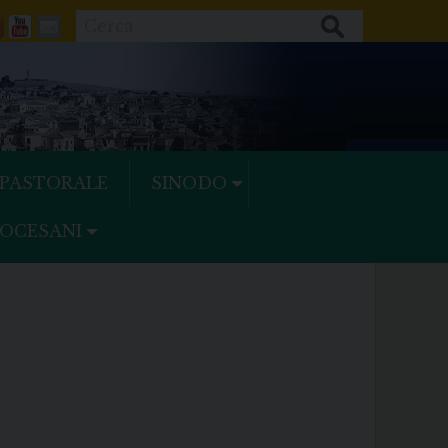
Cerca
ok
tter
Feeds
Youtube
Mail
 PASTORALE
SINODO
IOCESANI