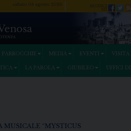
sabato 08 agosto 2026
Facebo
Twi
PARROCCHIE
MEDIA
EVENTI
VISITA
TICA
LA PAROLA
GIUBILEO
UFFICI D
A MUSICALE “MYSTICUS