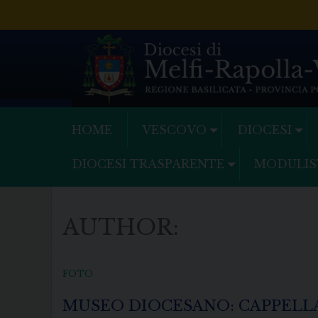
Skip
to
content
HOME
VESCOVO
DIOCESI
DIOCESI TRASPARENTE
MODULIS
AUTHOR:
FOTO
MUSEO DIOCESANO: CAPPELL