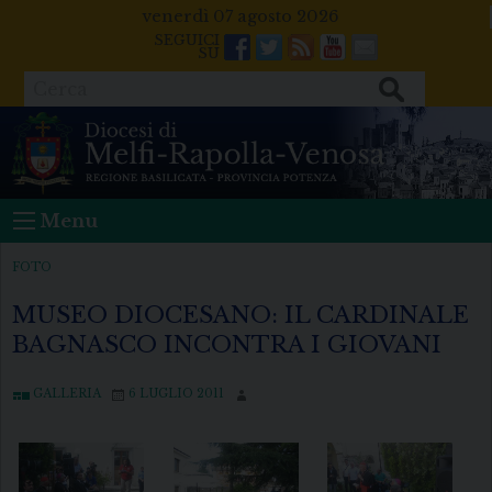
Skip
venerdì 07 agosto 2026
to
Facebook
Twitter
Feeds
Youtube
Mail
content
Cerca
Menu
FOTO
MUSEO DIOCESANO: IL CARDINALE
BAGNASCO INCONTRA I GIOVANI
GALLERIA
6 LUGLIO 2011