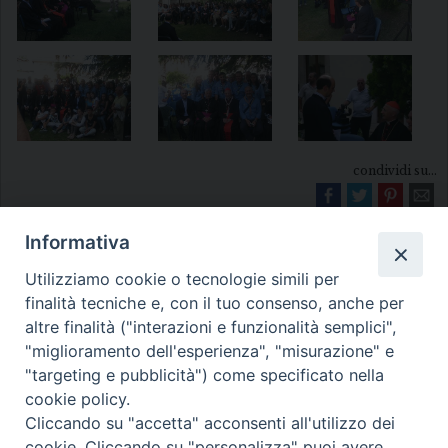
condividi su...
Informativa
Utilizziamo cookie o tecnologie simili per
finalità tecniche e, con il tuo consenso, anche per
altre finalità ("interazioni e funzionalità semplici",
"miglioramento dell'esperienza", "misurazione" e
Diocesi di Melfi Rapolla Venosa
"targeting e pubblicità") come specificato nella
cookie policy.
• Largo Duomo, 12 - 85025 MELFI (PZ) •
Cliccando su "accetta" acconsenti all'utilizzo dei
Tel. 0972238604
cookie. Cliccando su "personalizza" puoi avere