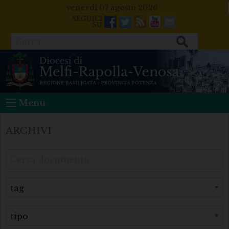
Skip
venerdì 07 agosto 2026
to
Facebook
Twitter
Feeds
Youtube
Mail
content
Cerca
Menu
ARCHIVI