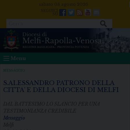
Skip
sabato 08 agosto 2026
to
Facebook
Twitter
Feeds
Youtube
Mail
content
Cerca
Menu
MESSAGGIO
S.ALESSANDRO PATRONO DELLA
CITTA’ E DELLA DIOCESI DI MELFI
DAL BATTESIMO LO SLANCIO PER UNA
TESTIMONIANZA CREDIBILE
Messaggio
Melfi