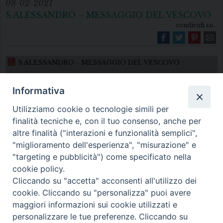
08-02-2021
S.ALESSANDRO – MESSAGGIO DEL VESCOVO
condividi su...
S.ALESSANDRO - MESSAGGIO DEL VESCOVO
Informativa
Utilizziamo cookie o tecnologie simili per
finalità tecniche e, con il tuo consenso, anche per
altre finalità ("interazioni e funzionalità semplici",
"miglioramento dell'esperienza", "misurazione" e
Diocesi di Melfi Rapolla Venosa
"targeting e pubblicità") come specificato nella
cookie policy.
• Largo Duomo, 12 - 85025 MELFI (PZ) •
Cliccando su "accetta" acconsenti all'utilizzo dei
Tel. 0972238604
cookie. Cliccando su "personalizza" puoi avere
PEC ufficiale della Diocesi:
maggiori informazioni sui cookie utilizzati e
personalizzare le tue preferenze. Cliccando su
diocesi.melfi_rapolla_venosa@legalmail.it