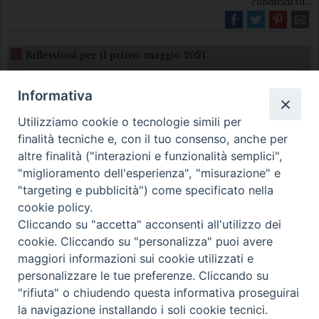
condividi su...
Riflessioni per il primo maggio 2021
Informativa
Utilizziamo cookie o tecnologie simili per
finalità tecniche e, con il tuo consenso, anche per
altre finalità ("interazioni e funzionalità semplici",
"miglioramento dell'esperienza", "misurazione" e
Diocesi di Melfi Rapolla Venosa
"targeting e pubblicità") come specificato nella
cookie policy.
• Largo Duomo, 12 - 85025 MELFI (PZ) •
Cliccando su "accetta" acconsenti all'utilizzo dei
Tel. 0972238604
cookie. Cliccando su "personalizza" puoi avere
PEC ufficiale della Diocesi:
maggiori informazioni sui cookie utilizzati e
personalizzare le tue preferenze. Cliccando su
diocesi.melfi_rapolla_venosa@legalmail.it
"rifiuta" o chiudendo questa informativa proseguirai
la navigazione installando i soli cookie tecnici.