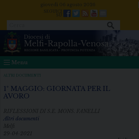
Skip
giovedì 06 agosto 2026
to
Facebook
Twitter
Feeds
Youtube
Mail
content
Cerca
Menu
ALTRI DOCUMENTI
1° MAGGIO: GIORNATA PER IL
AVORO
RIFLESSIONI DI S.E. MONS. FANELLI
Altri documenti
Melfi
29-04-2021