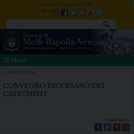
Skip
venerdì 07 agosto 2026
to
Facebook
Twitter
Feeds
Youtube
Mail
content
Cerca
Menu
COMUNICAZIONI
CONVEGNO DIOCESANO DEI
CATECHISTI
condividi su...