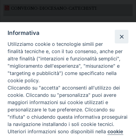
CONVEGNO-DIOCESANO-CATECHISTI
Informativa
Utilizziamo cookie o tecnologie simili per
finalità tecniche e, con il tuo consenso, anche per
altre finalità ("interazioni e funzionalità semplici",
Diocesi di Melfi Rapolla Venosa
"miglioramento dell'esperienza", "misurazione" e
"targeting e pubblicità") come specificato nella
• Largo Duomo, 12 - 85025 MELFI (PZ) •
cookie policy.
Tel. 0972238604
Cliccando su "accetta" acconsenti all'utilizzo dei
PEC ufficiale della Diocesi:
cookie. Cliccando su "personalizza" puoi avere
maggiori informazioni sui cookie utilizzati e
diocesi.melfi_rapolla_venosa@legalmail.it
personalizzare le tue preferenze. Cliccando su
"rifiuta" o chiudendo questa informativa proseguirai
la navigazione installando i soli cookie tecnici.
Ulteriori informazioni sono disponibili nella
cookie
Preferenze Cookie