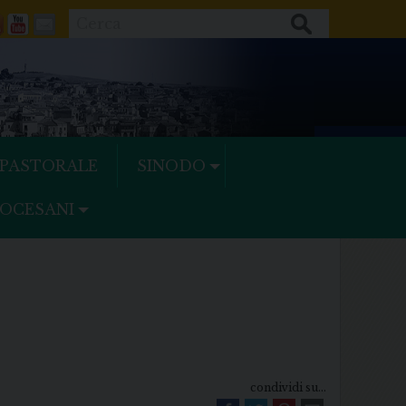
Cerca
ok
tter
Feeds
Youtube
Mail
 PASTORALE
SINODO
IOCESANI
condividi su...