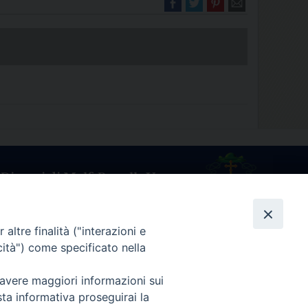
Diocesi di Melfi Rapolla Venosa
025 MELFI (PZ) • Tel. 0972238604
melfi_rapolla_venosa@legalmail.it
altre finalità ("interazioni e
cità") come specificato nella
 avere maggiori informazioni sui
sta informativa proseguirai la