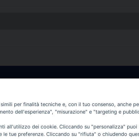
• Largo Duomo, 12 - 85
PEC ufficiale della Diocesi: diocesi.
imili per finalità tecniche e, con il tuo consenso, anche per 
amento dell'esperienza", "misurazione" e "targeting e pubbli
i all'utilizzo dei cookie. Cliccando su "personalizza" puoi
re le tue preferenze. Cliccando su "rifiuta" o chiudendo que