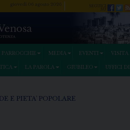
giovedì 06 agosto 2026
Facebo
Twi
PARROCCHIE
MEDIA
EVENTI
VISITA
TICA
LA PAROLA
GIUBILEO
UFFICI D
E E PIETA’ POPOLARE