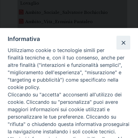
Lovaglio
Ambito_Sociale_Salvatore Bochicchio
Ambito_Vita_Erminia Pantaleo
Informativa
Utilizziamo cookie o tecnologie simili per
finalità tecniche e, con il tuo consenso, anche per
altre finalità ("interazioni e funzionalità semplici",
"miglioramento dell'esperienza", "misurazione" e
Diocesi di Melfi Rapolla Venosa
"targeting e pubblicità") come specificato nella
cookie policy.
• Largo Duomo, 12 - 85025 MELFI (PZ) •
Cliccando su "accetta" acconsenti all'utilizzo dei
Tel. 0972238604
cookie. Cliccando su "personalizza" puoi avere
PEC ufficiale della Diocesi:
maggiori informazioni sui cookie utilizzati e
personalizzare le tue preferenze. Cliccando su
diocesi.melfi_rapolla_venosa@legalmail.it
"rifiuta" o chiudendo questa informativa proseguirai
la navigazione installando i soli cookie tecnici.