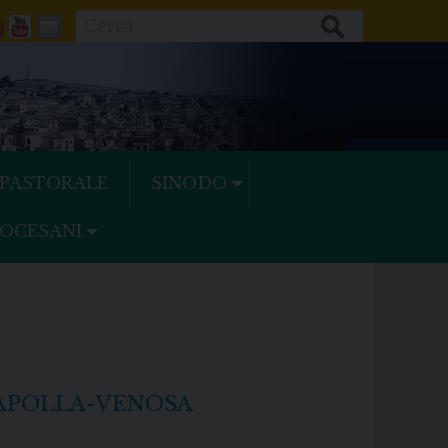
Cerca
ok
tter
Feeds
Youtube
Mail
 PASTORALE
SINODO
IOCESANI
RAPOLLA-VENOSA