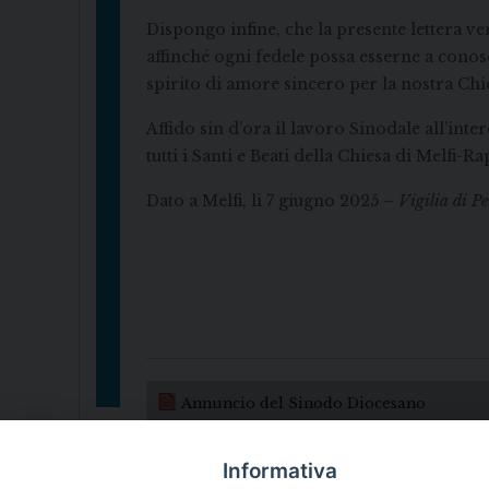
Dispongo infine, che la presente lettera ve
affinché ogni fedele possa esserne a cono
spirito di amore sincero per la nostra Chie
Affido sin d’ora il lavoro Sinodale all’int
tutti i Santi e Beati della Chiesa di Melfi-R
Dato a Melfi, lì 7 giugno 2025
– Vigilia di Pe
Annuncio del Sinodo Diocesano
Informativa