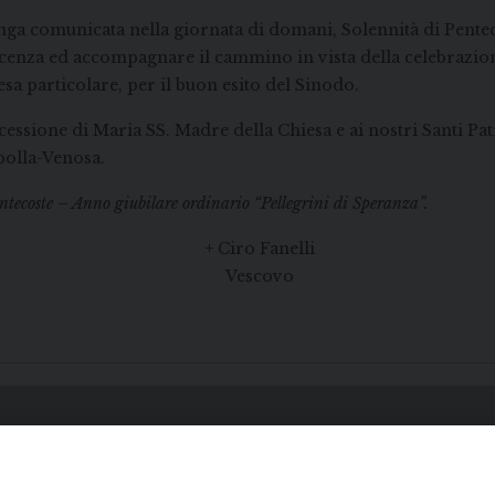
nga comunicata nella giornata di domani, Solennità di Penteco
scenza ed accompagnare il cammino in vista della celebrazion
sa particolare, per il buon esito del Sinodo.
ercessione di Maria SS. Madre della Chiesa e ai nostri Santi Pa
apolla-Venosa.
ntecoste – Anno giubilare ordinario “Pellegrini di Speranza”.
+ Ciro Fanelli
Vescovo