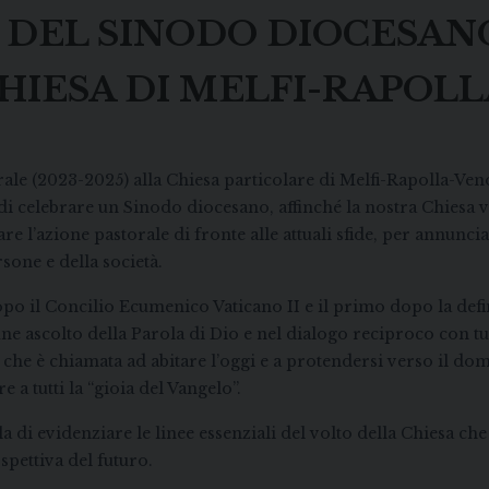
DEL SINODO DIOCESAN
HIESA DI MELFI-RAPOL
orale (2023-2025) alla Chiesa particolare di Melfi-Rapolla-Ve
di celebrare un Sinodo diocesano, affinché la nostra Chiesa 
re l’azione pastorale di fronte alle attuali sfide, per annun
sone e della società.
po il Concilio Ecumenico Vaticano II e il primo dopo la defini
une ascolto della Parola di Dio e nel dialogo reciproco con t
 che è chiamata ad abitare l’oggi e a protendersi verso il dom
a tutti la “gioia del Vangelo”.
a di evidenziare le linee essenziali del volto della Chiesa ch
spettiva del futuro.