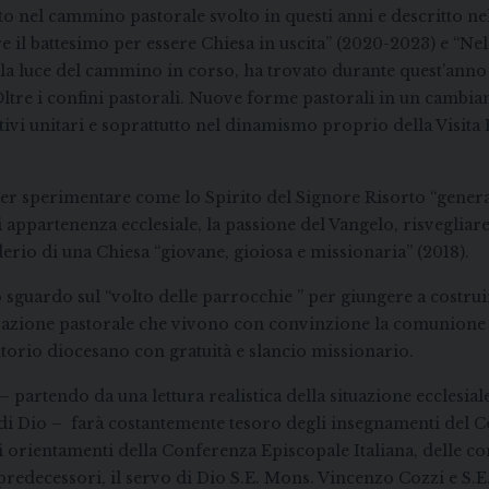
to nel cammino pastorale svolto in questi anni e descritto ne
re il battesimo per essere Chiesa in uscita” (2020-2023) e “Nel
alla luce del cammino in corso, ha trovato durante quest’anno
ltre i confini pastorali. Nuove forme pastorali in un cambia
ivi unitari e soprattutto nel dinamismo proprio della Visita
 per sperimentare come lo Spirito del Signore Risorto “genera
i appartenenza ecclesiale, la passione del Vangelo, risvegliare
iderio di una Chiesa “giovane, gioiosa e missionaria” (2018).
sguardo sul “volto delle parrocchie ” per giungere a costrui
razione pastorale che vivono con convinzione la comunione in
itorio diocesano con gratuità e slancio missionario.
 partendo da una lettura realistica della situazione ecclesiale
 di Dio – farà costantemente tesoro degli insegnamenti del Con
orientamenti della Conferenza Episcopale Italiana, delle con
predecessori, il servo di Dio S.E. Mons. Vincenzo Cozzi e S.