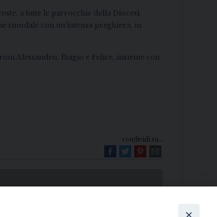
ste, a tutte le parrocchie della Diocesi,
e sinodale con un’intensa preghiera, in
troni Alessandro, Biagio e Felice, insieme con
condividi su...