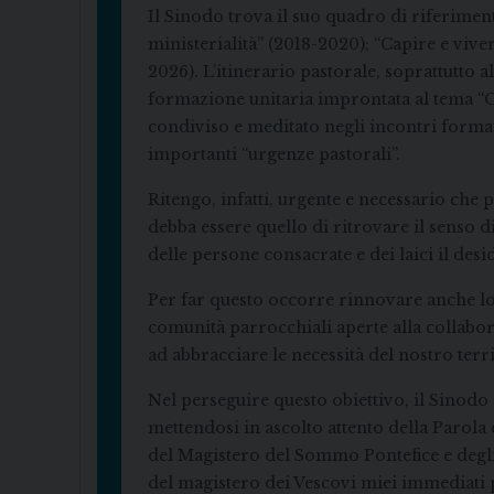
Il Sinodo trova il suo quadro di riferimen
ministerialità” (2018-2020); “Capire e vive
2026). L’itinerario pastorale, soprattutto 
formazione unitaria improntata al tema “O
condiviso e meditato negli incontri format
importanti “urgenze pastorali”.
Ritengo, infatti, urgente e necessario che
debba essere quello di ritrovare il senso d
delle persone consacrate e dei laici il des
Per far questo occorre rinnovare anche lo 
comunità parrocchiali aperte alla collabo
ad abbracciare le necessità del nostro terr
Nel perseguire questo obiettivo, il Sinodo –
mettendosi in ascolto attento della Parola
del Magistero del Sommo Pontefice e degli 
del magistero dei Vescovi miei immediati 