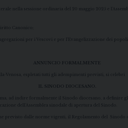
iterale nella sessione ordinaria del 20 maggio 2025 e l’Asse
Diritto Canonico;
gregazioni per i Vescovi e per l’Evangelizzazione dei popoli de
ANNUNCIO FORMALMENTE
a-Venosa, espletati tutti gli adempimenti previsti, si celebri
IL SINODO DIOCESANO.
a, ad indire formalmente il Sinodo diocesano, a definire g
vocazione dell’Assemblea sinodale di apertura del Sinodo.
ome previsto dalle norme vigenti, il Regolamento del Sinod