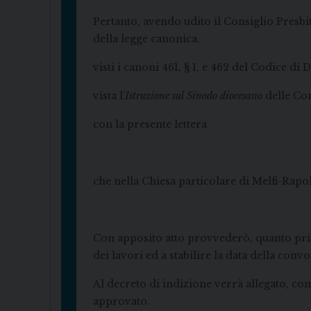
Pertanto, avendo udito il Consiglio Presb
della legge canonica,
visti i canoni 461, § 1, e 462 del Codice di 
vista l’
Istruzione sul Sinodo diocesano
delle Con
con la presente lettera
che nella Chiesa particolare di Melfi-Rapoll
Con apposito atto provvederò, quanto prim
dei lavori ed a stabilire la data della con
Al decreto di indizione verrà allegato, c
approvato.