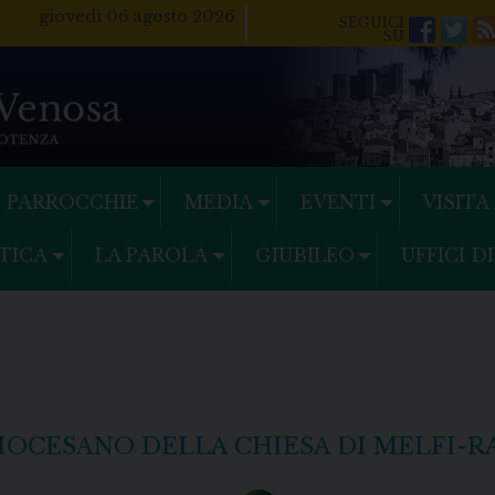
giovedì 06 agosto 2026
Facebo
Twi
PARROCCHIE
MEDIA
EVENTI
VISITA
TICA
LA PAROLA
GIUBILEO
UFFICI D
IOCESANO DELLA CHIESA DI MELFI-