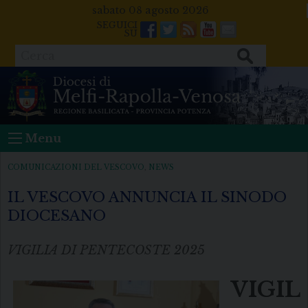
Skip
sabato 08 agosto 2026
to
Facebook
Twitter
Feeds
Youtube
Mail
content
Cerca
Menu
COMUNICAZIONI DEL VESCOVO
,
NEWS
IL VESCOVO ANNUNCIA IL SINODO
DIOCESANO
VIGILIA DI PENTECOSTE 2025
VIGIL