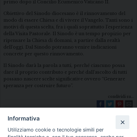
primo dopo il Concilio Ecumenico Vaticano II.
Obiettivo del Sinodo diocesano è il rinnovamento del
modo di essere Chiesa e di vivere il Vangelo. Tanti sono i
motivi di questa scelta, fra i quali soprattutto l’esperienza
della Visita Pastorale. Il Sinodo è un tempo propizio per
ripensare la Chiesa di domani, a partire dalla realtà
dell’oggi. Dal Sinodo potranno venire indicazioni
concrete per questo rinnovamento.
Il Sinodo darà la parola a tutti, perché ciascuno possa
dare il proprio contributo e perché dall’ascolto di tutti
possano nascere scelte significative ovvero “Generare
speranza per costruire futuro”.
condividi su...
Informativa
Utilizziamo cookie o tecnologie simili per