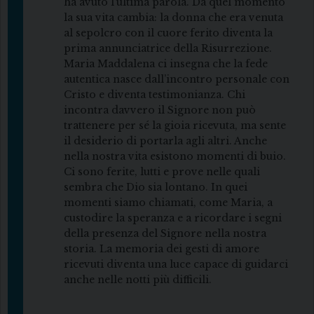
ha avuto l’ultima parola. Da quel momento
la sua vita cambia: la donna che era venuta
al sepolcro con il cuore ferito diventa la
prima annunciatrice della Risurrezione.
Maria Maddalena ci insegna che la fede
autentica nasce dall’incontro personale con
Cristo e diventa testimonianza. Chi
incontra davvero il Signore non può
trattenere per sé la gioia ricevuta, ma sente
il desiderio di portarla agli altri. Anche
nella nostra vita esistono momenti di buio.
Ci sono ferite, lutti e prove nelle quali
sembra che Dio sia lontano. In quei
momenti siamo chiamati, come Maria, a
custodire la speranza e a ricordare i segni
della presenza del Signore nella nostra
storia. La memoria dei gesti di amore
ricevuti diventa una luce capace di guidarci
anche nelle notti più difficili.