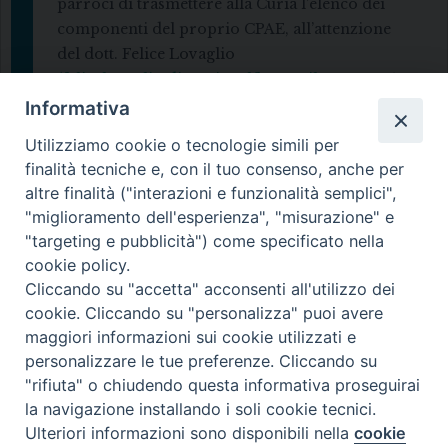
parroci di trasmettere alla Curia l’elenco dei
componenti del proprio CPAE, all’attenzione
del dott. Felice Lovaglio
(felicelovaglio.diocesi.melfi@gmail.com
– 331
463 4138).
Informativa
Utilizziamo cookie o tecnologie simili per
Confidando nella vostra partecipazione, vi
finalità tecniche e, con il tuo consenso, anche per
ringrazio per il prezioso servizio che rendete
altre finalità ("interazioni e funzionalità semplici",
alle nostre comunità.
"miglioramento dell'esperienza", "misurazione" e
Melfi, 25 giugno 2026.
"targeting e pubblicità") come specificato nella
cookie policy.
† Ciro Fanelli Vescovo
Cliccando su "accetta" acconsenti all'utilizzo dei
cookie. Cliccando su "personalizza" puoi avere
maggiori informazioni sui cookie utilizzati e
personalizzare le tue preferenze. Cliccando su
"rifiuta" o chiudendo questa informativa proseguirai
la navigazione installando i soli cookie tecnici.
Ulteriori informazioni sono disponibili nella
cookie
Preferenze Cookie