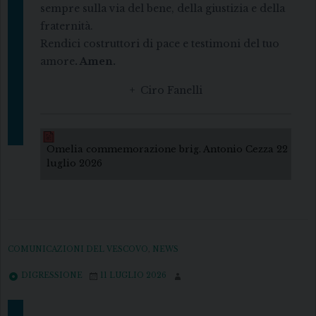
sempre sulla via del bene, della giustizia e della
fraternità.
Rendici costruttori di pace e testimoni del tuo
amore
.
Amen.
+ Ciro Fanelli
Omelia commemorazione brig. Antonio Cezza 22
luglio 2026
COMUNICAZIONI DEL VESCOVO
,
NEWS
DIGRESSIONE
11 LUGLIO 2026