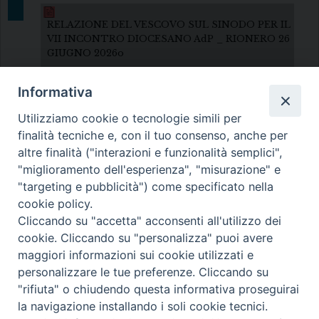
RELAZIONE DEL VESCOVO SUL SINODO PER IL
VII INCONTRO DIOCESANO AdP _ RIONERO 26
GIUGNO 2026o
Informativa
Utilizziamo cookie o tecnologie simili per
finalità tecniche e, con il tuo consenso, anche per
altre finalità ("interazioni e funzionalità semplici",
"miglioramento dell'esperienza", "misurazione" e
Diocesi di Melfi Rapolla Venosa
"targeting e pubblicità") come specificato nella
cookie policy.
• Largo Duomo, 12 - 85025 MELFI (PZ) •
Cliccando su "accetta" acconsenti all'utilizzo dei
Tel. 0972238604
cookie. Cliccando su "personalizza" puoi avere
PEC ufficiale della Diocesi:
maggiori informazioni sui cookie utilizzati e
personalizzare le tue preferenze. Cliccando su
diocesi.melfi_rapolla_venosa@legalmail.it
"rifiuta" o chiudendo questa informativa proseguirai
la navigazione installando i soli cookie tecnici.