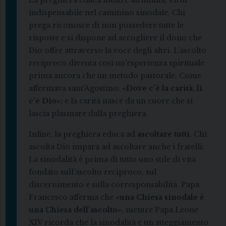
La preghiera educa inoltre all’umiltà, virtù
indispensabile nel cammino sinodale. Chi
prega riconosce di non possedere tutte le
risposte e si dispone ad accogliere il dono che
Dio offre attraverso la voce degli altri. L’ascolto
reciproco diventa così un’esperienza spirituale
prima ancora che un metodo pastorale. Come
affermava sant’Agostino:
«Dove c’è la carità, lì
c’è Dio»
; e la carità nasce da un cuore che si
lascia plasmare dalla preghiera.
Infine, la preghiera educa ad
ascoltare tutti
. Chi
ascolta Dio impara ad ascoltare anche i fratelli.
La sinodalità è prima di tutto uno stile di vita
fondato sull’ascolto reciproco, sul
discernimento e sulla corresponsabilità. Papa
Francesco afferma che
«una Chiesa sinodale è
una Chiesa dell’ascolto»
, mentre Papa Leone
XIV ricorda che la sinodalità è un atteggiamento