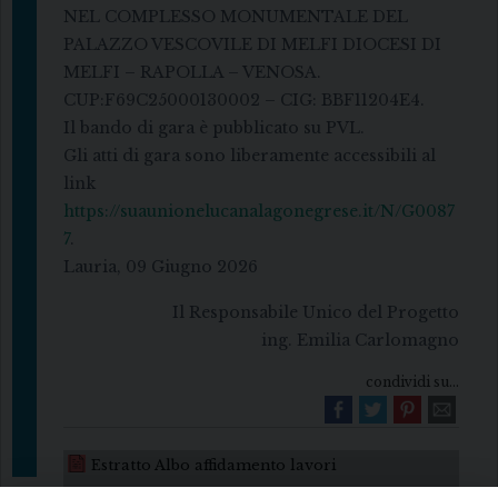
NEL COMPLESSO MONUMENTALE DEL
PALAZZO VESCOVILE DI MELFI DIOCESI DI
MELFI – RAPOLLA – VENOSA.
CUP:F69C25000130002 – CIG: BBF11204E4.
Il bando di gara è pubblicato su PVL.
Gli atti di gara sono liberamente accessibili al
link
https://suaunionelucanalagonegrese.it/N/G0087
7
.
Lauria, 09 Giugno 2026
Il Responsabile Unico del Progetto
ing. Emilia Carlomagno
condividi su...
Estratto Albo affidamento lavori