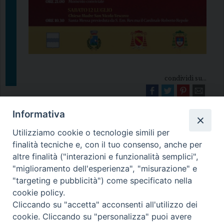
condividi su...
Informativa
Utilizziamo cookie o tecnologie simili per
finalità tecniche e, con il tuo consenso, anche per
altre finalità ("interazioni e funzionalità semplici",
"miglioramento dell'esperienza", "misurazione" e
Diocesi di Melfi Rapolla Venosa
"targeting e pubblicità") come specificato nella
cookie policy.
• Largo Duomo, 12 - 85025 MELFI (PZ) •
Cliccando su "accetta" acconsenti all'utilizzo dei
Tel. 0972238604
cookie. Cliccando su "personalizza" puoi avere