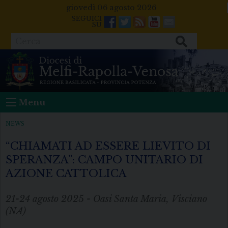
Skip
giovedì 06 agosto 2026
to
Facebook
Twitter
Feeds
Youtube
Mail
content
Cerca
Menu
NEWS
“CHIAMATI AD ESSERE LIEVITO DI
SPERANZA”: CAMPO UNITARIO DI
AZIONE CATTOLICA
21-24 agosto 2025 - Oasi Santa Maria, Visciano
(NA)