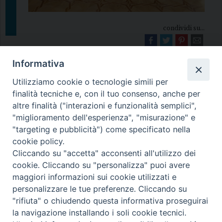
condividi su...
Informativa
Utilizziamo cookie o tecnologie simili per
finalità tecniche e, con il tuo consenso, anche per
altre finalità ("interazioni e funzionalità semplici",
"miglioramento dell'esperienza", "misurazione" e
Diocesi di Melfi Rapolla Venosa
"targeting e pubblicità") come specificato nella
cookie policy.
• Largo Duomo, 12 - 85025 MELFI (PZ) •
Cliccando su "accetta" acconsenti all'utilizzo dei
Tel. 0972238604
cookie. Cliccando su "personalizza" puoi avere
PEC ufficiale della Diocesi:
maggiori informazioni sui cookie utilizzati e
personalizzare le tue preferenze. Cliccando su
diocesi.melfi_rapolla_venosa@legalmail.it
"rifiuta" o chiudendo questa informativa proseguirai
la navigazione installando i soli cookie tecnici.