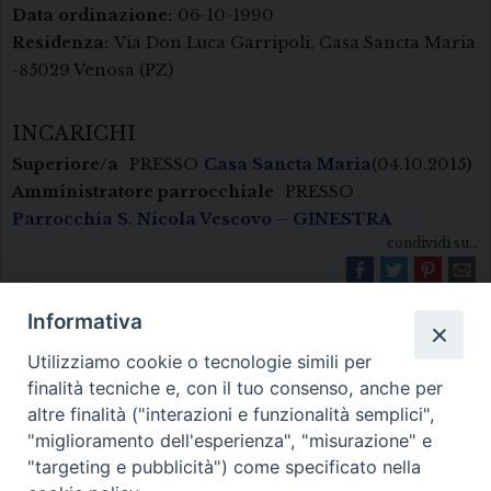
Data ordinazione:
06-10-1990
Residenza:
Via Don Luca Garripoli, Casa Sancta Maria
-85029 Venosa (PZ)
INCARICHI
Superiore/a
PRESSO
Casa Sancta Maria
(04.10.2015)
Amministratore parrocchiale
PRESSO
Parrocchia S. Nicola Vescovo – GINESTRA
condividi su...
Informativa
Utilizziamo cookie o tecnologie simili per
finalità tecniche e, con il tuo consenso, anche per
altre finalità ("interazioni e funzionalità semplici",
"miglioramento dell'esperienza", "misurazione" e
Diocesi di Melfi Rapolla Venosa
"targeting e pubblicità") come specificato nella