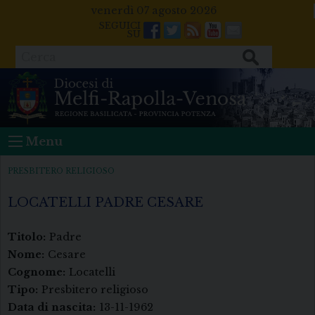
Skip
venerdì 07 agosto 2026
to
Facebook
Twitter
Feeds
Youtube
Mail
content
Cerca
Menu
PRESBITERO RELIGIOSO
LOCATELLI PADRE CESARE
Titolo:
Padre
Nome:
Cesare
Cognome:
Locatelli
Tipo:
Presbitero religioso
Data di nascita:
13-11-1962