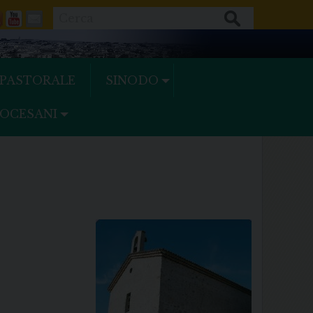
Cerca
ok
tter
Feeds
Youtube
Mail
 PASTORALE
SINODO
IOCESANI