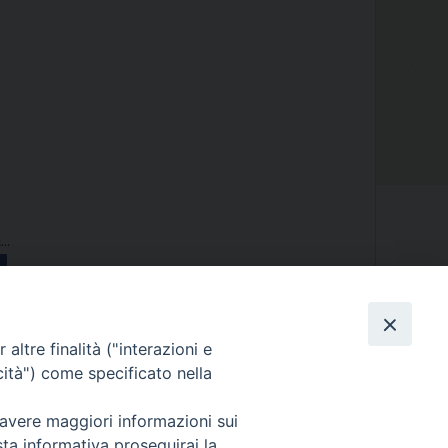
..
altre finalità ("interazioni e
cità") come specificato nella
 avere maggiori informazioni sui
Diocesi di Melfi Rapolla Venosa
sta informativa proseguirai la