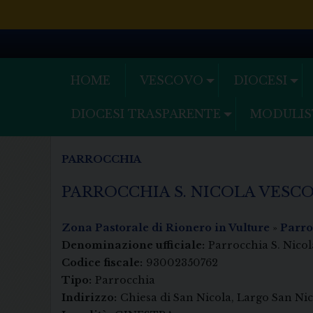
Skip
to
content
HOME
VESCOVO
DIOCESI
DIOCESI TRASPARENTE
MODULIS
PARROCCHIA
PARROCCHIA S. NICOLA VESC
Zona Pastorale di Rionero in Vulture
»
Parro
Denominazione ufficiale:
Parrocchia S. Nico
Codice fiscale:
93002350762
Tipo:
Parrocchia
Indirizzo:
Chiesa di San Nicola, Largo San Nico