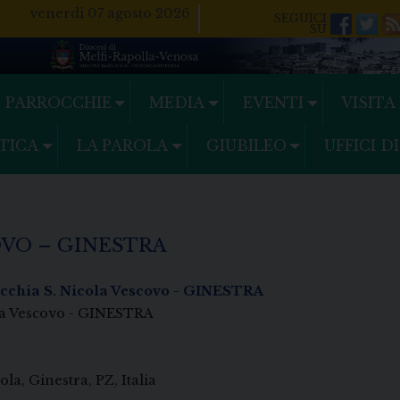
venerdì 07 agosto 2026
Facebo
Twi
PARROCCHIE
MEDIA
EVENTI
VISITA
TICA
LA PAROLA
GIUBILEO
UFFICI D
OVO – GINESTRA
cchia S. Nicola Vescovo - GINESTRA
la Vescovo - GINESTRA
la, Ginestra, PZ, Italia