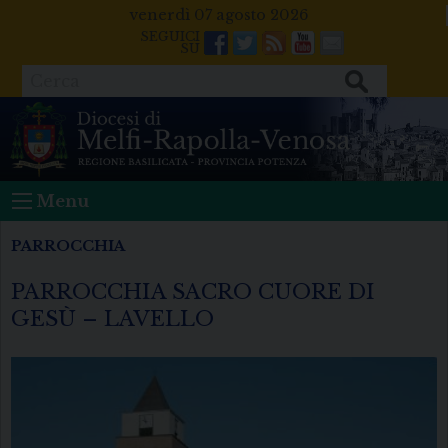
Skip
venerdì 07 agosto 2026
to
Facebook
Twitter
Feeds
Youtube
Mail
content
Cerca
Menu
PARROCCHIA
PARROCCHIA SACRO CUORE DI
GESÙ – LAVELLO