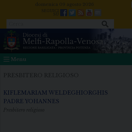
Skip
domenica 09 agosto 2026
to
Facebook
Twitter
Feeds
Youtube
Mail
content
Cerca
Menu
PRESBITERO RELIGIOSO
KIFLEMARIAM WELDEGHIORGHIS
PADRE YOHANNES
Presbitero religioso