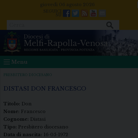
Skip
giovedì 06 agosto 2026
to
Facebook
Twitter
Feeds
Youtube
Mail
content
Cerca
Menu
PRESBITERO DIOCESANO
DISTASI DON FRANCESCO
Titolo:
Don
Nome:
Francesco
Cognome:
Distasi
Tipo:
Presbitero diocesano
Data di nascita:
16-05-1972