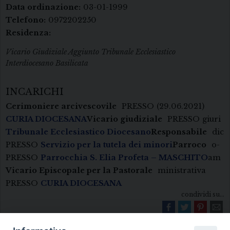
Data ordinazione:
03-01-1999
Telefono:
0972202250
Residenza:
Vicario Giudiziale Aggiunto Tribunale Ecclesiastico
Interdiocesano Basilicata
INCARICHI
Cerimoniere arcivescovile
PRESSO
(29.06.2021)
CURIA DIOCESANA
Vicario giudiziale
PRESSO
giuri
Tribunale Ecclesiastico Diocesano
Responsabile
dic
PRESSO
Servizio per la tutela dei minori
Parroco
o-
PRESSO
Parrocchia S. Elia Profeta – MASCHITO
am
Vicario Episcopale per la Pastorale
ministrativa
PRESSO
CURIA DIOCESANA
condividi su...