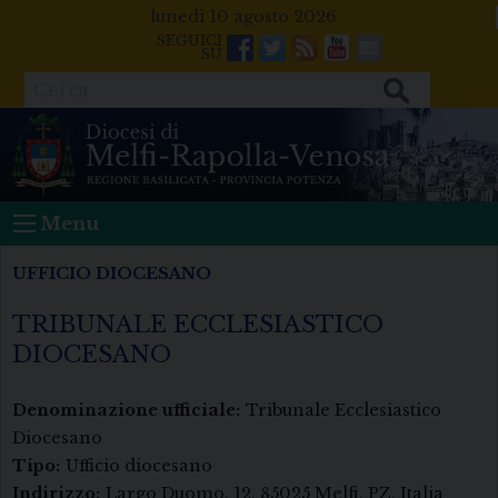
Skip
lunedì 10 agosto 2026
to
Facebook
Twitter
Feeds
Youtube
Mail
content
Cerca
Menu
UFFICIO DIOCESANO
TRIBUNALE ECCLESIASTICO
DIOCESANO
Denominazione ufficiale:
Tribunale Ecclesiastico
Diocesano
Tipo:
Ufficio diocesano
Indirizzo:
Largo Duomo, 12, 85025 Melfi, PZ, Italia