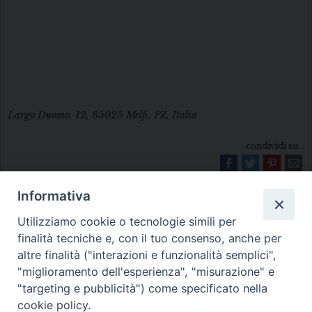
Largo Duomo, 12, 85025 Melfi, PZ, Italia
condividi su...
Informativa
Utilizziamo cookie o tecnologie simili per
finalità tecniche e, con il tuo consenso, anche per
altre finalità ("interazioni e funzionalità semplici",
"miglioramento dell'esperienza", "misurazione" e
Diocesi di Melfi Rapolla Venosa
"targeting e pubblicità") come specificato nella
cookie policy.
• Largo Duomo, 12 - 85025 MELFI (PZ) •