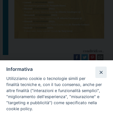
condividi su...
Informativa
Utilizziamo cookie o tecnologie simili per
finalità tecniche e, con il tuo consenso, anche per
altre finalità ("interazioni e funzionalità semplici",
"miglioramento dell'esperienza", "misurazione" e
Diocesi di Melfi Rapolla Venosa
"targeting e pubblicità") come specificato nella
cookie policy.
• Largo Duomo, 12 - 85025 MELFI (PZ) •