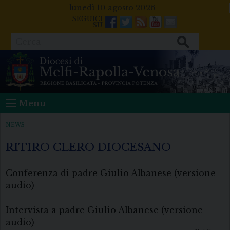
Skip
lunedì 10 agosto 2026
to
Facebook
Twitter
Feeds
Youtube
Mail
content
Cerca
Menu
NEWS
RITIRO CLERO DIOCESANO
Conferenza di padre Giulio Albanese (versione
audio)
Intervista a padre Giulio Albanese (versione
audio)