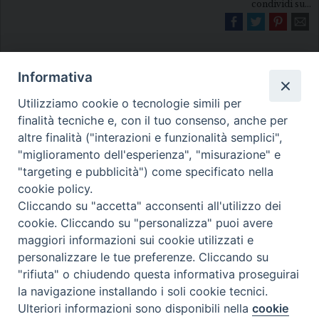
condividi su...
Informativa
Utilizziamo cookie o tecnologie simili per
finalità tecniche e, con il tuo consenso, anche per
altre finalità ("interazioni e funzionalità semplici",
Diocesi di Melfi Rapolla Venosa
"miglioramento dell'esperienza", "misurazione" e
• Largo Duomo, 12 - 85025 MELFI (PZ) •
"targeting e pubblicità") come specificato nella
cookie policy.
Tel. 0972238604
Cliccando su "accetta" acconsenti all'utilizzo dei
PEC ufficiale della Diocesi:
cookie. Cliccando su "personalizza" puoi avere
diocesi.melfi_rapolla_venosa@legalmail.it
maggiori informazioni sui cookie utilizzati e
personalizzare le tue preferenze. Cliccando su
"rifiuta" o chiudendo questa informativa proseguirai
la navigazione installando i soli cookie tecnici.
Ulteriori informazioni sono disponibili nella
cookie
Preferenze Cookie