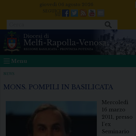
Skip
giovedì 06 agosto 2026
to
Facebook
Twitter
Feeds
Youtube
Mail
content
Cerca
Menu
NEWS
MONS. POMPILI IN BASILICATA
Mercoledì
16 marzo
2011, presso
l’ex
Seminario