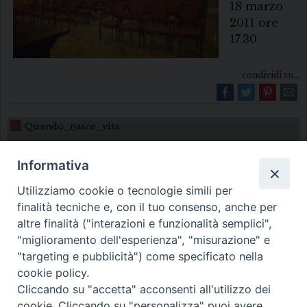
18 marzo
2011 ore
17.30
condividi su...
Quando_nasce_vita
Informativa
Utilizziamo cookie o tecnologie simili per
finalità tecniche e, con il tuo consenso, anche per
altre finalità ("interazioni e funzionalità semplici",
"miglioramento dell'esperienza", "misurazione" e
Diocesi di Melfi Rapolla Venosa
"targeting e pubblicità") come specificato nella
cookie policy.
• Largo Duomo, 12 - 85025 MELFI (PZ) •
Cliccando su "accetta" acconsenti all'utilizzo dei
Tel. 0972238604
cookie. Cliccando su "personalizza" puoi avere