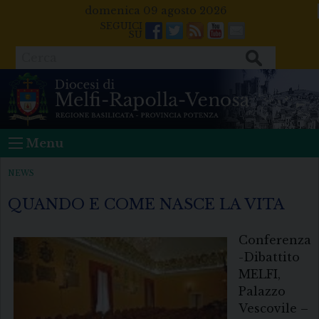
Skip
domenica 09 agosto 2026
to
Facebook
Twitter
Feeds
Youtube
Mail
content
Cerca
Menu
NEWS
QUANDO E COME NASCE LA VITA
Conferenza
-Dibattito
MELFI,
Palazzo
Vescovile –