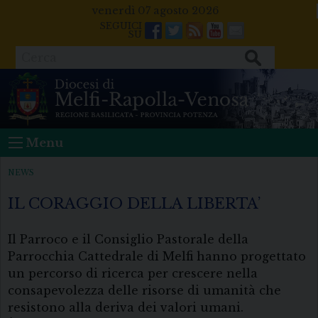
Skip
venerdì 07 agosto 2026
to
Facebook
Twitter
Feeds
Youtube
Mail
content
Cerca
Menu
NEWS
IL CORAGGIO DELLA LIBERTA’
Il Parroco e il Consiglio Pastorale della
Parrocchia Cattedrale di Melfi hanno progettato
un percorso di ricerca per crescere nella
consapevolezza delle risorse di umanità che
resistono alla deriva dei valori umani.