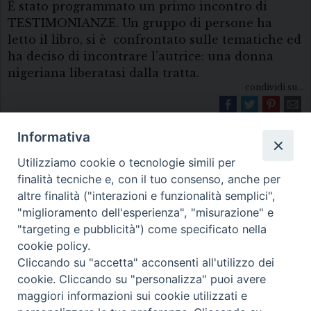
È stato programmato un primo incontro di
TESTIMONIANZE. Un gruppo di persone ha
letto il libro, si è confrontato sulle tematiche ed
ha deciso di incontrare l’autrice: una donna
nigeriana liberatasi dalla tratta.
condividi su...
Informativa
Utilizziamo cookie o tecnologie simili per
finalità tecniche e, con il tuo consenso, anche per
altre finalità ("interazioni e funzionalità semplici",
"miglioramento dell'esperienza", "misurazione" e
Diocesi di Melfi Rapolla Venosa
"targeting e pubblicità") come specificato nella
cookie policy.
• Largo Duomo, 12 - 85025 MELFI (PZ) •
Cliccando su "accetta" acconsenti all'utilizzo dei
Tel. 0972238604
cookie. Cliccando su "personalizza" puoi avere
PEC ufficiale della Diocesi:
maggiori informazioni sui cookie utilizzati e