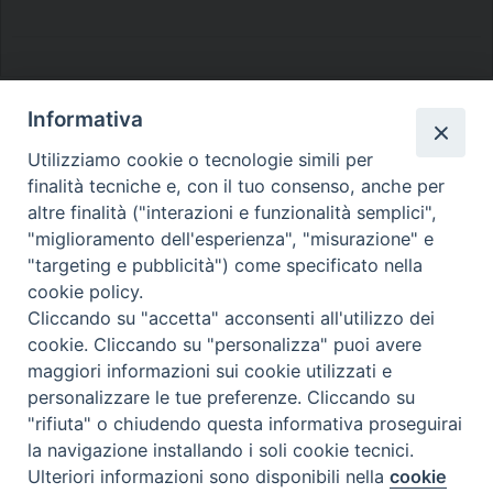
Informativa
Diocesi di Melfi Rapolla Venosa
Utilizziamo cookie o tecnologie simili per
finalità tecniche e, con il tuo consenso, anche per
• Largo Duomo, 12 - 85025 MELFI (PZ) •
altre finalità ("interazioni e funzionalità semplici",
Tel. 0972238604
"miglioramento dell'esperienza", "misurazione" e
PEC ufficiale della Diocesi:
"targeting e pubblicità") come specificato nella
cookie policy.
diocesi.melfi_rapolla_venosa@legalmail.it
Cliccando su "accetta" acconsenti all'utilizzo dei
cookie. Cliccando su "personalizza" puoi avere
maggiori informazioni sui cookie utilizzati e
personalizzare le tue preferenze. Cliccando su
"rifiuta" o chiudendo questa informativa proseguirai
la navigazione installando i soli cookie tecnici.
Ulteriori informazioni sono disponibili nella
cookie
Preferenze Cookie