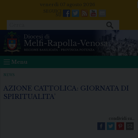
Skip
venerdì 07 agosto 2026
to
Facebook
Twitter
Feeds
Youtube
Mail
content
Cerca
Menu
NEWS
AZIONE CATTOLICA: GIORNATA DI
SPIRITUALITA’
condividi su...