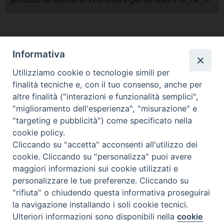
gettiamo-di-nuovo-le-reti-lettera-per-la-GMPV-17_04_19
Informativa
Utilizziamo cookie o tecnologie simili per
finalità tecniche e, con il tuo consenso, anche per
Diocesi di Melfi Rapolla Venosa
altre finalità ("interazioni e funzionalità semplici",
"miglioramento dell'esperienza", "misurazione" e
• Largo Duomo, 12 - 85025 MELFI (PZ) •
"targeting e pubblicità") come specificato nella
Tel. 0972238604
cookie policy.
PEC ufficiale della Diocesi:
Cliccando su "accetta" acconsenti all'utilizzo dei
cookie. Cliccando su "personalizza" puoi avere
diocesi.melfi_rapolla_venosa@legalmail.it
maggiori informazioni sui cookie utilizzati e
personalizzare le tue preferenze. Cliccando su
"rifiuta" o chiudendo questa informativa proseguirai
la navigazione installando i soli cookie tecnici.
Ulteriori informazioni sono disponibili nella
cookie
Preferenze Cookie