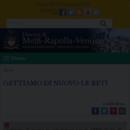
Skip
venerdì 07 agosto 2026
to
Facebook
Twitter
Feeds
Youtube
Mail
content
Cerca
Menu
NEWS
GETTIAMO DI NUOVO LE RETI
condividi su...