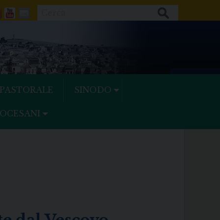
Cerca
ok
tter
Feeds
Youtube
Mail
 PASTORALE
SINODO
IOCESANI