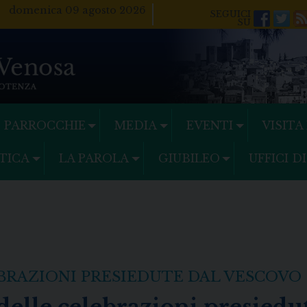
domenica 09 agosto 2026
Facebo
Twi
PARROCCHIE
MEDIA
EVENTI
VISITA
TICA
LA PAROLA
GIUBILEO
UFFICI D
BRAZIONI PRESIEDUTE DAL VESCOVO