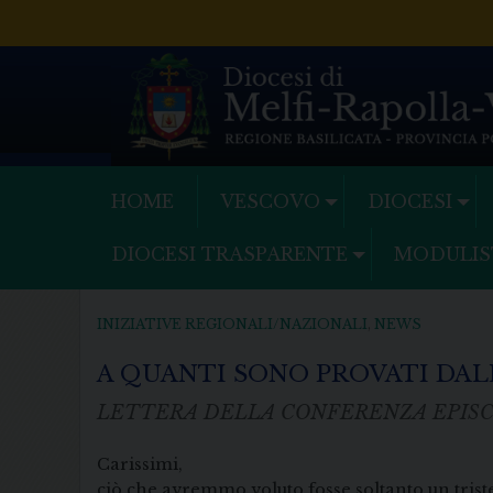
Skip
to
content
HOME
VESCOVO
DIOCESI
DIOCESI TRASPARENTE
MODULIS
INIZIATIVE REGIONALI/NAZIONALI
,
NEWS
A QUANTI SONO PROVATI DA
LETTERA DELLA CONFERENZA EPISC
Carissimi,
ciò che avremmo voluto fosse soltanto un trist