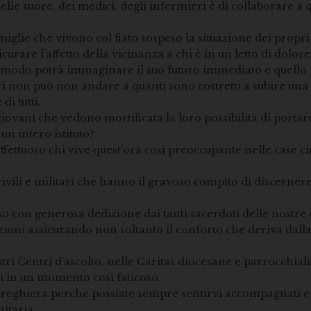
lle suore, dei medici, degli infermieri è di collaborare a 
glie che vivono col fiato sospeso la situazione dei propri c
urare l’affetto della vicinanza a chi è in un letto di dolor
he modo potrà immaginare il suo futuro immediato e quello
i non può non andare a quanti sono costretti a subire una 
di tutti.
ovani che vedono mortificata la loro possibilità di portare
 un intero istituto?
ttuoso chi vive quest’ora così preoccupante nelle case cir
 civili e militari che hanno il gravoso compito di discernere
con generosa dedizione dai tanti sacerdoti delle nostre c
azioni assicurando non soltanto il conforto che deriva dall
stri Centri d’ascolto, nelle Caritas diocesane e parrocchia
ti in un momento così faticoso.
ra preghiera perché possiate sempre sentirvi accompagnati e
itaria.