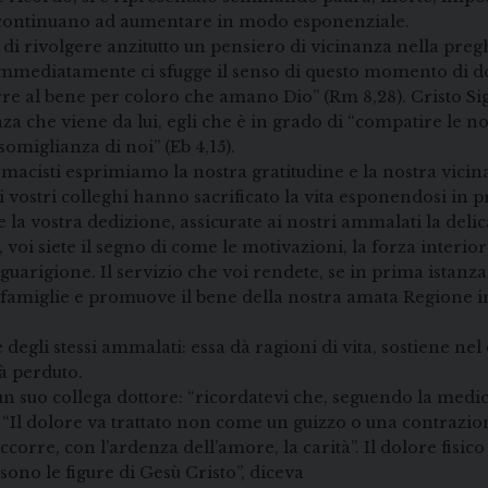
continuano ad aumentare in modo esponenziale.
di rivolgere anzitutto un pensiero di vicinanza nella pregh
mmediatamente ci sfugge il senso di questo momento di do
ncorre al bene per coloro che amano Dio” (Rm 8,28). Cristo 
a che viene da lui, egli che è in grado di “compatire le no
somiglianza di noi” (Eb 4,15).
farmacisti esprimiamo la nostra gratitudine e la nostra vic
olti vostri colleghi hanno sacrificato la vita esponendosi in
e la vostra dedizione, assicurate ai nostri ammalati la deli
oi siete il segno di come le motivazioni, la forza interior
guarigione. Il servizio che voi rendete, se in prima istanza
le famiglie e promuove il bene della nostra amata Regione i
e degli stessi ammalati: essa dà ragioni di vita, sostiene 
à perduto.
 suo collega dottore: “ricordatevi che, seguendo la medicin
a? “Il dolore va trattato non come un guizzo o una contraz
, accorre, con l’ardenza dell’amore, la carità”. Il dolore fis
sono le figure di Gesù Cristo”, diceva