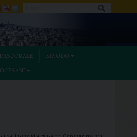
Cerca
ok
tter
Feeds
Youtube
Mail
 PASTORALE
SINODO
IOCESANI
tenza. I contagi a causa del Coronavirus non