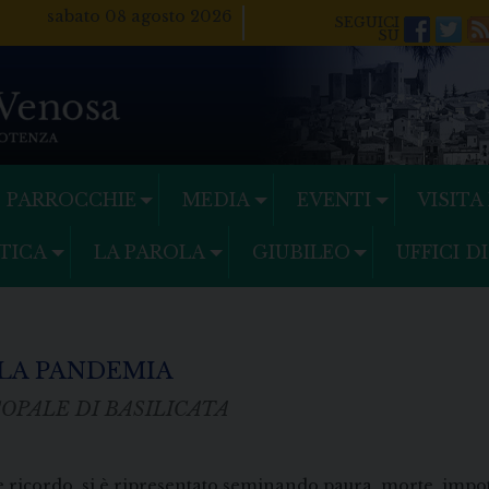
sabato 08 agosto 2026
Facebo
Twi
PARROCCHIE
MEDIA
EVENTI
VISITA
TICA
LA PAROLA
GIUBILEO
UFFICI D
LLA PANDEMIA
OPALE DI BASILICATA
e ricordo, si è ripresentato seminando paura, morte, impo