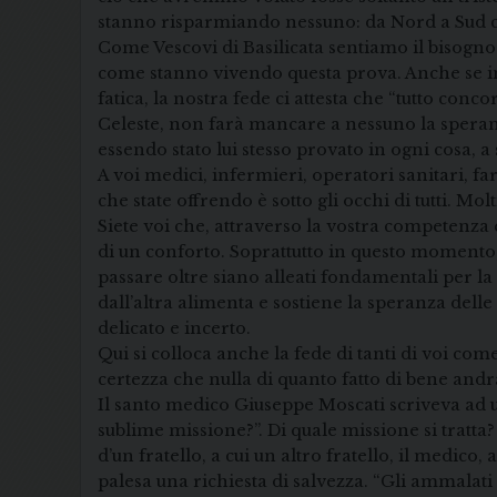
stanno risparmiando nessuno: da Nord a Sud 
Come Vescovi di Basilicata sentiamo il bisogno 
come stanno vivendo questa prova. Anche se i
fatica, la nostra fede ci attesta che “tutto co
Celeste, non farà mancare a nessuno la speranz
essendo stato lui stesso provato in ogni cosa, a 
A voi medici, infermieri, operatori sanitari, 
che state offrendo è sotto gli occhi di tutti. M
Siete voi che, attraverso la vostra competenza 
di un conforto. Soprattutto in questo momento, v
passare oltre siano alleati fondamentali per la 
dall’altra alimenta e sostiene la speranza del
delicato e incerto.
Qui si colloca anche la fede di tanti di voi com
certezza che nulla di quanto fatto di bene andr
Il santo medico Giuseppe Moscati scriveva ad un
sublime missione?”. Di quale missione si tratt
d’un fratello, a cui un altro fratello, il medico
palesa una richiesta di salvezza. “Gli ammalati 