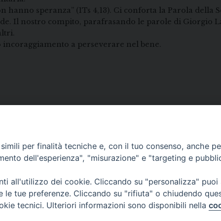
n hanno speranza” (1Ts 4,13). Ci conforta la Parola della 
ede. Il nostro compito, parafrasando le parole di Giorgio La
ltri.
tro incoraggiamento a perseverare nel bene.
imili per finalità tecniche e, con il tuo consenso, anche per 
amento dell'esperienza", "misurazione" e "targeting e pubbli
i all'utilizzo dei cookie. Cliccando su "personalizza" puoi
re le tue preferenze. Cliccando su "rifiuta" o chiudendo que
okie tecnici. Ulteriori informazioni sono disponibili nella
coo
• Largo Duomo, 12 - 85