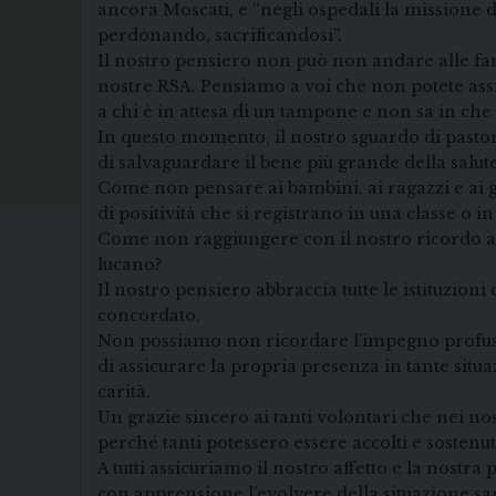
ancora Moscati, e “negli ospedali la missione de
perdonando, sacrificandosi”.
Il nostro pensiero non può non andare alle fami
nostre RSA. Pensiamo a voi che non potete assic
a chi è in attesa di un tampone e non sa in c
In questo momento, il nostro sguardo di pastor
di salvaguardare il bene più grande della salute 
Come non pensare ai bambini, ai ragazzi e ai gi
di positività che si registrano in una classe o in
Come non raggiungere con il nostro ricordo affe
lucano?
Il nostro pensiero abbraccia tutte le istituzioni
concordato.
Non possiamo non ricordare l’impegno profuso 
di assicurare la propria presenza in tante situ
carità.
Un grazie sincero ai tanti volontari che nei no
perché tanti potessero essere accolti e sostenu
A tutti assicuriamo il nostro affetto e la nost
con apprensione l’evolvere della situazione san