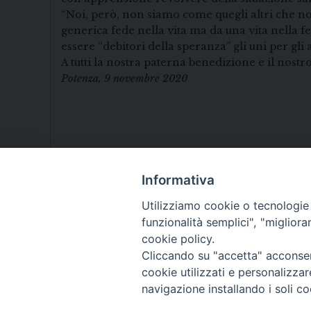
“Noi, però, non siamo come quegli altri che no
generica fede nella vita ma da una vita nella f
essere “debitori della speranza” gli uni per gli a
A tutti la nostra paterna benedizione e il nos
Potenza, 9 novembre 2020
Informativa
Utilizziamo cookie o tecnologie s
funzionalità semplici", "miglior
cookie policy.
Cliccando su "accetta" acconsent
cookie utilizzati e personalizza
navigazione installando i soli co