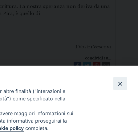
Scrittura. La nostra speranza non deriva da una
 Pira, è quello di
I Vostri Vescovi
condividi su...
altre finalità ("interazioni e
cità") come specificato nella
 avere maggiori informazioni sui
Diocesi di Melfi Rapolla Venosa
sta informativa proseguirai la
kie policy
completa.
025 MELFI (PZ) • Tel. 0972238604