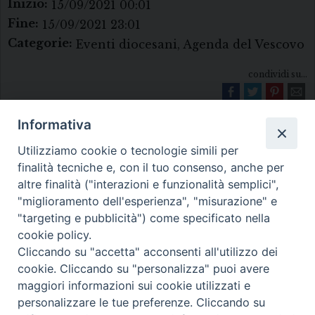
Inizio:
15/09/2021 00:01
Fine:
15/09/2021 23:01
Categorie:
Eventi diocesani, Agenda del Vescovo
condividi su...
Informativa
Utilizziamo cookie o tecnologie simili per
finalità tecniche e, con il tuo consenso, anche per
altre finalità ("interazioni e funzionalità semplici",
"miglioramento dell'esperienza", "misurazione" e
Diocesi di Melfi Rapolla Venosa
"targeting e pubblicità") come specificato nella
cookie policy.
• Largo Duomo, 12 - 85025 MELFI (PZ) •
Cliccando su "accetta" acconsenti all'utilizzo dei
Tel. 0972238604
cookie. Cliccando su "personalizza" puoi avere
PEC ufficiale della Diocesi:
maggiori informazioni sui cookie utilizzati e
personalizzare le tue preferenze. Cliccando su
diocesi.melfi_rapolla_venosa@legalmail.it