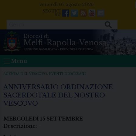
Skip
venerdì 07 agosto 2026
to
Facebook
Twitter
Feeds
Youtube
Mail
content
Cerca
Menu
AGENDA DEL VESCOVO
,
EVENTI DIOCESANI
ANNIVERSARIO ORDINAZIONE
SACERDOTALE DEL NOSTRO
VESCOVO
MERCOLEDÌ
15
SETTEMBRE
Descrizione:
–