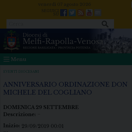
Skip
venerdì 07 agosto 2026
to
Facebook
Twitter
Feeds
Youtube
Mail
content
Cerca
Menu
EVENTI DIOCESANI
ANNIVERSARIO ORDINAZIONE DON
MICHELE DEL COGLIANO
DOMENICA
29
SETTEMBRE
Descrizione:
–
Inizio:
29/09/2019 00:01