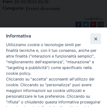
Fine:
29/09/2019 23:59
Categorie:
Eventi diocesani
condividi su...
Informativa
Utilizziamo cookie o tecnologie simili per
finalità tecniche e, con il tuo consenso, anche per
altre finalità ("interazioni e funzionalità semplici",
"miglioramento dell'esperienza", "misurazione" e
Diocesi di Melfi Rapolla Venosa
"targeting e pubblicità") come specificato nella
cookie policy.
• Largo Duomo, 12 - 85025 MELFI (PZ) •
Cliccando su "accetta" acconsenti all'utilizzo dei
Tel. 0972238604
cookie. Cliccando su "personalizza" puoi avere
PEC ufficiale della Diocesi:
maggiori informazioni sui cookie utilizzati e
personalizzare le tue preferenze. Cliccando su
diocesi.melfi_rapolla_venosa@legalmail.it
"rifiuta" o chiudendo questa informativa proseguirai