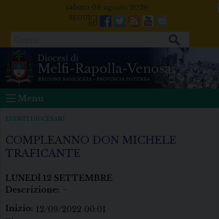
Skip
sabato 08 agosto 2026
to
Facebook
Twitter
Feeds
Youtube
Mail
content
Cerca
Menu
EVENTI DIOCESANI
COMPLEANNO DON MICHELE
TRAFICANTE
LUNEDÌ
12
SETTEMBRE
Descrizione:
–
Inizio:
12/09/2022 00:01