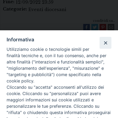
Fine:
12/09/2022 23:59
Categorie:
Eventi diocesani
condividi su...
Informativa
Utilizziamo cookie o tecnologie simili per
finalità tecniche e, con il tuo consenso, anche per
altre finalità ("interazioni e funzionalità semplici",
"miglioramento dell'esperienza", "misurazione" e
Diocesi di Melfi Rapolla Venosa
"targeting e pubblicità") come specificato nella
cookie policy.
• Largo Duomo, 12 - 85025 MELFI (PZ) •
Cliccando su "accetta" acconsenti all'utilizzo dei
Tel. 0972238604
cookie. Cliccando su "personalizza" puoi avere
PEC ufficiale della Diocesi:
maggiori informazioni sui cookie utilizzati e
personalizzare le tue preferenze. Cliccando su
diocesi.melfi_rapolla_venosa@legalmail.it
"rifiuta" o chiudendo questa informativa proseguirai