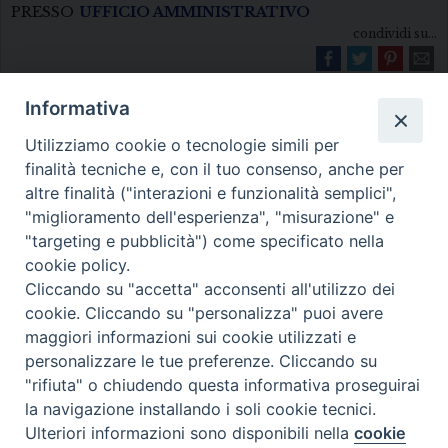
PRESSO
UFFICIO AMMINISTRATIVO
condividi su...
Informativa
Utilizziamo cookie o tecnologie simili per
finalità tecniche e, con il tuo consenso, anche per
altre finalità ("interazioni e funzionalità semplici",
"miglioramento dell'esperienza", "misurazione" e
Diocesi di Melfi Rapolla Venosa
"targeting e pubblicità") come specificato nella
cookie policy.
• Largo Duomo, 12 - 85025 MELFI (PZ) •
Cliccando su "accetta" acconsenti all'utilizzo dei
Tel. 0972238604
cookie. Cliccando su "personalizza" puoi avere
PEC ufficiale della Diocesi:
maggiori informazioni sui cookie utilizzati e
personalizzare le tue preferenze. Cliccando su
diocesi.melfi_rapolla_venosa@legalmail.it
"rifiuta" o chiudendo questa informativa proseguirai
la navigazione installando i soli cookie tecnici.
Ulteriori informazioni sono disponibili nella
cookie
Preferenze Cookie