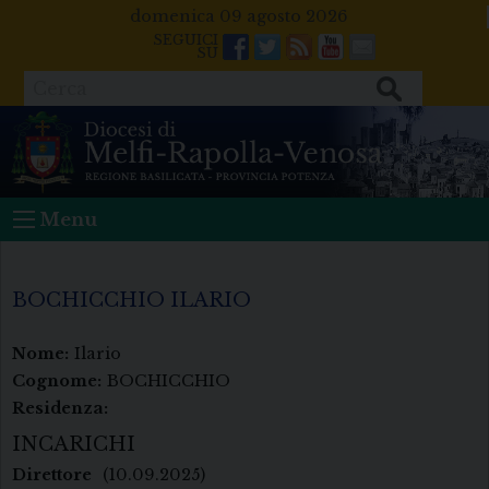
Skip
domenica 09 agosto 2026
to
Facebook
Twitter
Feeds
Youtube
Mail
content
Cerca
Menu
BOCHICCHIO ILARIO
Nome:
Ilario
Cognome:
BOCHICCHIO
Residenza:
INCARICHI
Direttore
(10.09.2025)