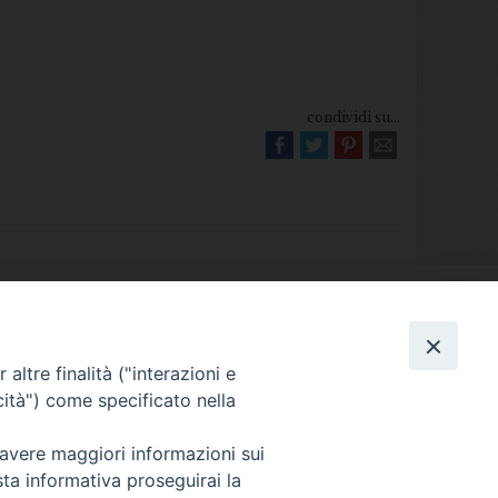
condividi su...
Diocesi di Melfi Rapolla Venosa
altre finalità ("interazioni e
025 MELFI (PZ) • Tel. 0972238604
cità") come specificato nella
melfi_rapolla_venosa@legalmail.it
 avere maggiori informazioni sui
sta informativa proseguirai la