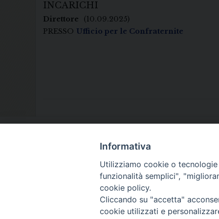
INCARICHI
Direttore
(10.09.2025)
PRESSO
Ufficio per le Confraternite
Informativa
Utilizziamo cookie o tecnologie s
funzionalità semplici", "miglior
cookie policy.
Cliccando su "accetta" acconsent
cookie utilizzati e personalizza