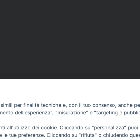
imili per finalità tecniche e, con il tuo consenso, anche per 
• Largo Duomo, 12 - 85
amento dell'esperienza", "misurazione" e "targeting e pubbli
PEC ufficiale della Diocesi: diocesi.
i all'utilizzo dei cookie. Cliccando su "personalizza" puoi
re le tue preferenze. Cliccando su "rifiuta" o chiudendo que