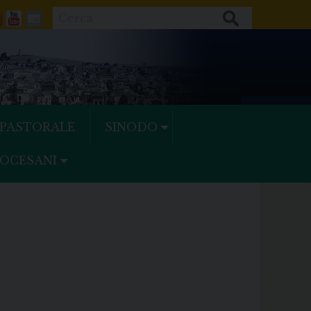
Cerca
ok
tter
Feeds
Youtube
Mail
 PASTORALE
SINODO
IOCESANI