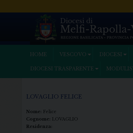
Skip
to
content
HOME
VESCOVO
DIOCESI
DIOCESI TRASPARENTE
MODULIS
LOVAGLIO FELICE
Nome:
Felice
Cognome:
LOVAGLIO
Residenza: