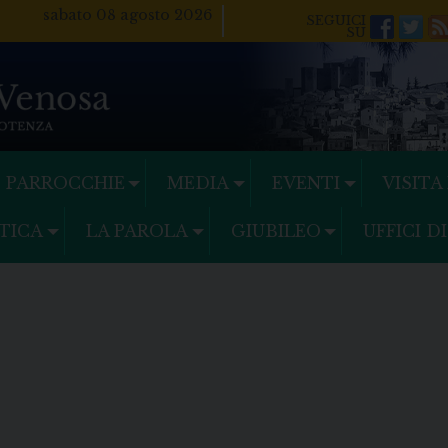
sabato 08 agosto 2026
Facebo
Twi
PARROCCHIE
MEDIA
EVENTI
VISITA
TICA
LA PAROLA
GIUBILEO
UFFICI D