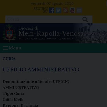
Skip
venerdì 07 agosto 2026
to
Facebook
Twitter
Feeds
Youtube
Mail
content
Cerca
Menu
CURIA
UFFICIO AMMINISTRATIVO
Denominazione ufficiale:
UFFICIO
AMMINISTRATIVO
Tipo:
Curia
Città:
Melfi
Regione:
Basilicata