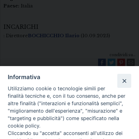
Paese:
Italia
INCARICHI
: Direttore
BOCHICCHIO Ilario
(10.09.2025)
condividi su...
Informativa
Utilizziamo cookie o tecnologie simili per
finalità tecniche e, con il tuo consenso, anche per
altre finalità ("interazioni e funzionalità semplici",
"miglioramento dell'esperienza", "misurazione" e
Diocesi di Melfi Rapolla Venosa
"targeting e pubblicità") come specificato nella
cookie policy.
• Largo Duomo, 12 - 85025 MELFI (PZ) •
Cliccando su "accetta" acconsenti all'utilizzo dei
Tel. 0972238604