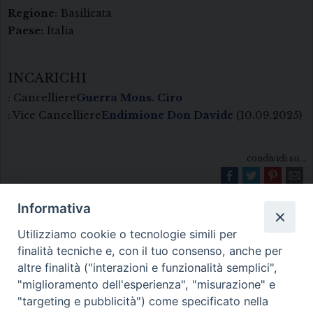
Regione:
Basilicata
Paese:
Italia
INCARICHI
: Cancelliere
Guerra Mons. Ciro
: Vice Cancelliere
Endimione Don Davide
(10.09.2025)
condividi su...
Informativa
Utilizziamo cookie o tecnologie simili per
finalità tecniche e, con il tuo consenso, anche per
altre finalità ("interazioni e funzionalità semplici",
"miglioramento dell'esperienza", "misurazione" e
Diocesi di Melfi Rapolla Venosa
"targeting e pubblicità") come specificato nella