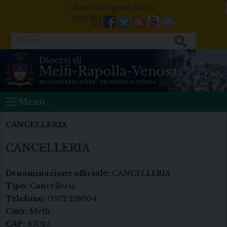
Skip
sabato 08 agosto 2026
to
Facebook
Twitter
Feeds
Youtube
Mail
content
Cerca
Menu
CANCELLERIA
CANCELLERIA
Denominazione ufficiale:
CANCELLERIA
Tipo:
Cancelleria
Telefono:
0972 238604
Città:
Melfi
CAP:
85025