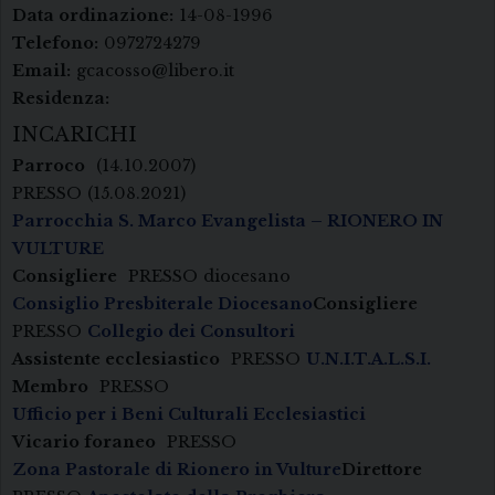
Data ordinazione:
14-08-1996
Telefono:
0972724279
Email:
gcacosso@libero.it
Residenza:
INCARICHI
Parroco
(14.10.2007)
PRESSO
(15.08.2021)
Parrocchia S. Marco Evangelista – RIONERO IN
VULTURE
Consigliere
PRESSO
diocesano
Consiglio Presbiterale Diocesano
Consigliere
PRESSO
Collegio dei Consultori
Assistente ecclesiastico
PRESSO
U.N.I.T.A.L.S.I.
Membro
PRESSO
Ufficio per i Beni Culturali Ecclesiastici
Vicario foraneo
PRESSO
Zona Pastorale di Rionero in Vulture
Direttore