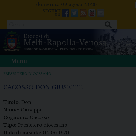
Skip
domenica 09 agosto 2026
to
Facebook
Twitter
Feeds
Youtube
Mail
content
Cerca
Menu
PRESBITERO DIOCESANO
CACOSSO DON GIUSEPPE
Titolo:
Don
Nome:
Giuseppe
Cognome:
Cacosso
Tipo:
Presbitero diocesano
Data di nascita:
04-06-1970