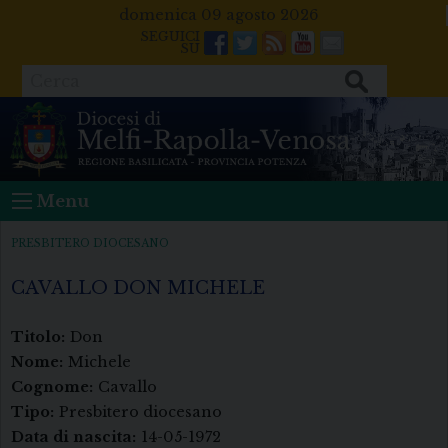
Skip
domenica 09 agosto 2026
to
Facebook
Twitter
Feeds
Youtube
Mail
content
Cerca
Menu
PRESBITERO DIOCESANO
CAVALLO DON MICHELE
Titolo:
Don
Nome:
Michele
Cognome:
Cavallo
Tipo:
Presbitero diocesano
Data di nascita:
14-05-1972