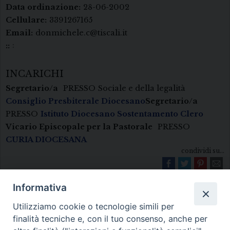
Data ordinazione:
28-06-2002
Cellulare:
3391267165
Email:
donmichele.c@tiscali.it
:
::
INCARICHI
Segretario/a
PRESSO
Sociale e della legalità
Consiglio Presbiterale Diocesano
Segretario/a
PRESSO
Istituto Diocesano Sostentamento Clero
Vicario Episcopale per la Pastorale
PRESSO
CURIA DIOCESANA
condividi su...
Informativa
Utilizziamo cookie o tecnologie simili per
finalità tecniche e, con il tuo consenso, anche per