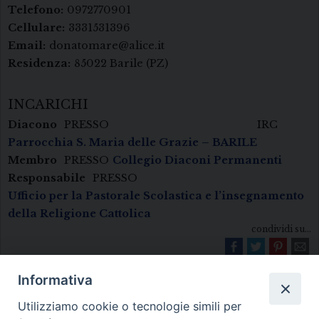
Telefono:
0972770901
Cellulare:
3331531396
Email:
donatomare@alice.it
Residenza:
85022 Barile (PZ)
INCARICHI
Diacono
PRESSO
IRC
Parrocchia S. Maria delle Grazie – BARILE
Membro
PRESSO
Collegio Diaconi Permanenti
Responsabile
PRESSO
Ufficio per la Pastorale Scolastica e l’insegnamento
della Religione Cattolica
condividi su...
Informativa
Utilizziamo cookie o tecnologie simili per