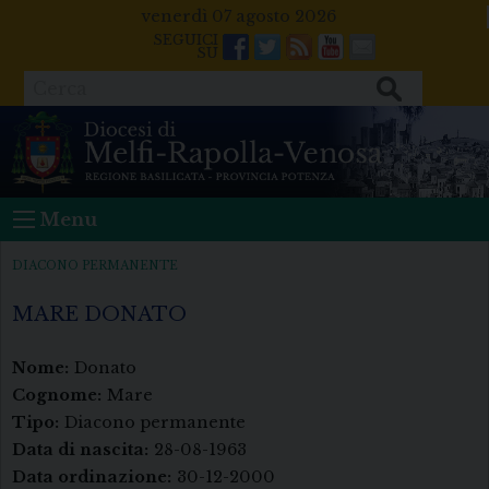
Skip
venerdì 07 agosto 2026
to
Facebook
Twitter
Feeds
Youtube
Mail
content
Cerca
Menu
DIACONO PERMANENTE
MARE DONATO
Nome:
Donato
Cognome:
Mare
Tipo:
Diacono permanente
Data di nascita:
28-08-1963
Data ordinazione:
30-12-2000